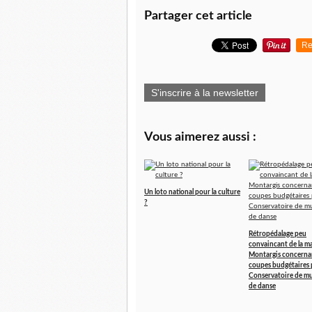
Partager cet article
Re
S'inscrire à la newsletter
Vous aimerez aussi :
Un loto national pour la culture
?
Rétropédalage peu
convaincant de la ma
Montargis concernan
coupes budgétaires 
Conservatoire de mu
de danse