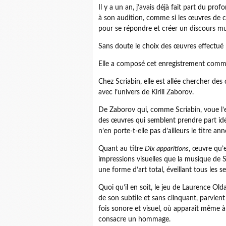
Il y a un an, j’avais déjà fait part du pr
à son audition, comme si les œuvres de c
pour se répondre et créer un discours mu
Sans doute le choix des œuvres effectué p
Elle a composé cet enregistrement comme
Chez Scriabin, elle est allée chercher de
avec l’univers de Kirill Zaborov.
De Zaborov qui, comme Scriabin, voue l’es
des œuvres qui semblent prendre part idéa
n’en porte-t-elle pas d’ailleurs le titre an
Quant au titre
Dix apparitions
, œuvre qu’e
impressions visuelles que la musique de Scr
une forme d’art total, éveillant tous les 
Quoi qu’il en soit, le jeu de Laurence Olda
de son subtile et sans clinquant, parvient
fois sonore et visuel, où apparaît même
consacre un hommage.