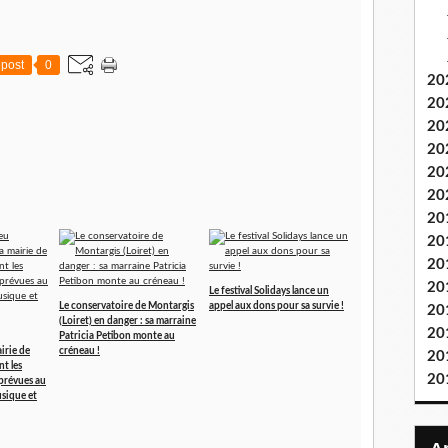
post
0
20
20
20
20
20
20
20
20
20
20
Le festival Solidays lance un
Le conservatoire de Montargis
appel aux dons pour sa survie !
20
(Loiret) en danger : sa marraine
20
Patricia Petibon monte au
irie de
créneau !
20
t les
20
prévues au
sique et