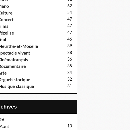
62
iano
54
ulture
47
oncert
47
ilms
47
ézelise
46
oul
39
eurthe-et-Moselle
38
pectacle vivant
36
inémafrançais
35
Documentaire
34
rte
32
rguehistorique
31
usique classique
Archives
26
10
Août