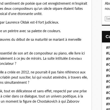
ofond sentiment de poésie que cet enregistrement m’inspirait
Abo
es deux compositeurs qu’un siècle sépare étaient faites
nou
sical d’une étonnante unité.
E
ar Laurence Oldak est-il fort judicieux.
m
a
 un peintre avec sa palette de couleurs.
i
l
s œuvres du début de sa maturité se mariant à merveille
#F
#L
sentiel de son art de compositeur au piano, elle livre ici
lement à ce jeu de miroirs. La suite intitulée
Entrelacs
#
nonciateur ?
#G
#
lle a créée en 2012, ne pourrait-il pas faire référence aux
#
iabin peut susciter, lui qui voulut atteindre, à travers elle,
#
sens simultanément ?
#F
k, tout en délicatesse et sans effet, respecté par une prise
#
 à créer dans ce dialogue, tout un univers poétique, à la
#M
 à un moment la figure de Chostakovich à qui Zaborov
#M
#P