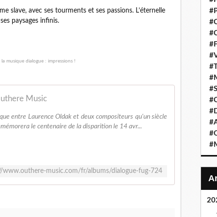
me slave, avec ses tourments et ses passions. L’éternelle
#P
ses paysages infinis.
#C
#C
#F
#V
#T
#M
#S
Outhere Music
#C
#
tique entre Laurence Oldak et deux compositeurs qu'un siècle
#A
émorera le centenaire de la disparition le 14 avr...
#O
#M
://www.outhere-music.com/fr/albums/dialogue-fug-724
20