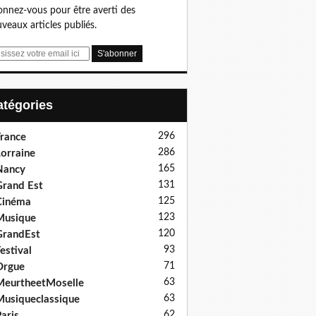
nnez-vous pour être averti des
veaux articles publiés.
Catégories
296
rance
286
orraine
165
Nancy
131
rand Est
125
Cinéma
123
Musique
120
GrandEst
93
estival
71
Orgue
63
eurtheetMoselle
63
usiqueclassique
62
aris