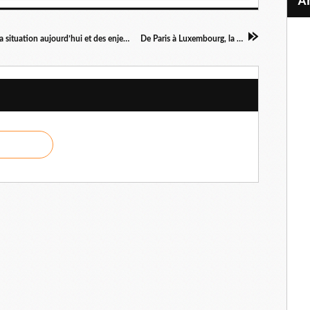
Le chant choral en France : ma perception de la situation aujourd’hui et des enjeux pour les prochaines années - une brève et subjective analyse au regard de mon parcours personnel et professionnel - Variations 2 et Final
De Paris à Luxembourg, la découverte de deux Philharmonies ! 1ère étape : Paris