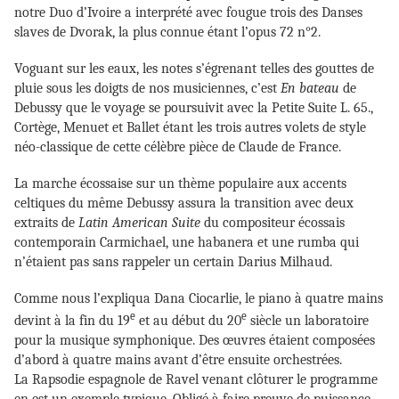
notre Duo d’Ivoire a interprété avec fougue trois des Danses
slaves de Dvorak, la plus connue étant l’opus 72 n°2.
Voguant sur les eaux, les notes s’égrenant telles des gouttes de
pluie sous les doigts de nos musiciennes, c’est
En bateau
de
Debussy que le voyage se poursuivit avec la Petite Suite L. 65.,
Cortège, Menuet et Ballet étant les trois autres volets de style
néo-classique de cette célèbre pièce de Claude de France.
La marche écossaise sur un thème populaire aux accents
celtiques du même Debussy assura la transition avec deux
extraits de
Latin American Suite
du compositeur écossais
contemporain Carmichael, une habanera et une rumba qui
n’étaient pas sans rappeler un certain Darius Milhaud.
Comme nous l’expliqua Dana Ciocarlie, le piano à quatre mains
e
e
devint à la fin du 19
et au début du 20
siècle un laboratoire
pour la musique symphonique. Des œuvres étaient composées
d’abord à quatre mains avant d’être ensuite orchestrées.
La Rapsodie espagnole de Ravel venant clôturer le programme
en est un exemple typique. Obligé à faire preuve de puissance,