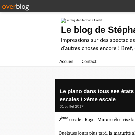
Le blog de Stép
Impressions sur des spectacles 
d'autres choses encore ! Bref, d
Accueil
Contact
Le piano dans tous ses état
escales / 2ème escale
31 Juillet 2017
ème
2
escale : Roger Muraro électrise la 
Quelques jours plus tard, la maturité al