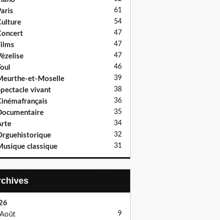
61
aris
54
ulture
47
oncert
47
ilms
47
ézelise
46
oul
39
eurthe-et-Moselle
38
pectacle vivant
36
inémafrançais
35
Documentaire
34
rte
32
rguehistorique
31
usique classique
Archives
26
9
Août