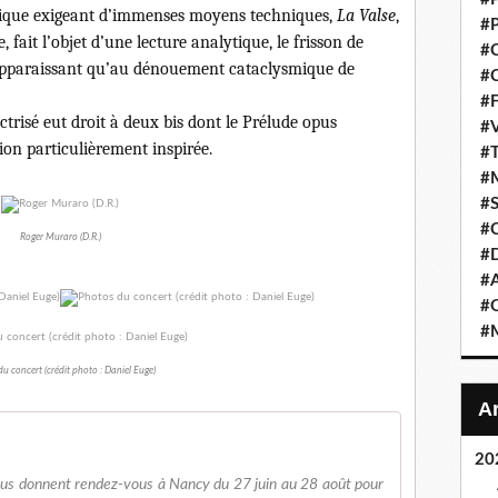
tique exigeant d’immenses moyens techniques,
La Valse
,
#P
e, fait l’objet d’une lecture analytique, le frisson de
#C
apparaissant qu’au dénouement cataclysmique de
#C
#F
ectrisé eut droit à deux bis dont le Prélude opus
#V
on particulièrement inspirée.
#T
#M
#S
#C
Roger Muraro (D.R.)
#
#A
#O
#M
u concert (crédit photo : Daniel Euge)
20
vous donnent rendez-vous à Nancy du 27 juin au 28 août pour