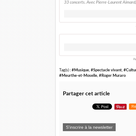
33 concerts. Avec Pierre-Laurent Aimard,
Pa
Tag(s) :
#Musique
,
#Spectacle vivant
,
#Cultu
#Meurthe-et-Moselle
,
#Roger Muraro
Partager cet article
Re
S'inscrire à la newsletter