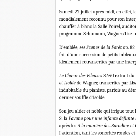
Samedi 22 juillet après-midi, en effet, 
mondialement reconnu pour son interpr
chauffer à blanc la Salle Poirel, audi
programme Schumann, Wagner/Liszt e
D’emblée, ses
Scènes de la Forêt
op. 82
fait d’une succession de petits tableau
idéalement retranscrites par une inte
Le Chœur des Fileuses
S.440 extrait du
et Isolde
de Wagner, transcrites par Lis
indubitable du pianiste, parfois au dét
dernier souffle d’Isolde.
Son jeu altier et noble qui irrigue tout 
Si la
Pavane pour une infante défunte
après les
A la manière de...Borodine et
l’attention, tant les sonorités rondes e