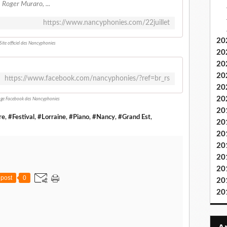
 Roger Muraro, ...
https://www.nancyphonies.com/22juillet
20
Site officiel des Nancyphonies
20
20
20
https://www.facebook.com/nancyphonies/?ref=br_rs
20
20
ge Facebook des Nancyphonies
20
re
,
#Festival
,
#Lorraine
,
#Piano
,
#Nancy
,
#Grand Est
,
20
20
20
20
20
post
0
20
20