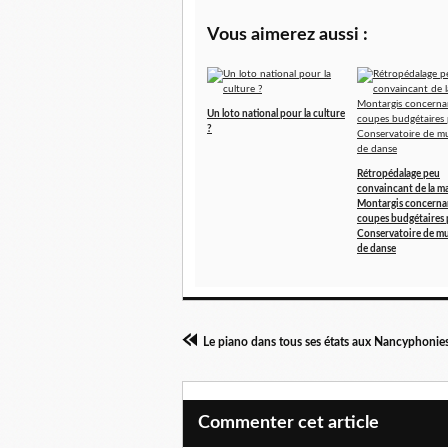
Vous aimerez aussi :
Un loto national pour la culture
?
Rétropédalage peu
convaincant de la ma
Montargis concernan
coupes budgétaires 
Conservatoire de mu
de danse
Commenter cet article