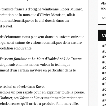
Abo
nou
le pianiste français d’origine vénitienne, Roger Muraro,
étation de la musique d’Olivier Messiaen, allait
E
torium emblématique de la cité ducale dans un
m
t Ravel.
a
i
 de Schumann nous plongent dans un univers onirique
l
x qui sont autant de visions romantiques de la nature,
#F
rprétation émouvante.
#L
#
Vaisseau fantôme
et
La Mort d’Isolde
S.447 de
Tristan
#G
zt, qui suivent, mettent en valeur la technique
#
riment d’un certain mystère en particulier dans le
#
#
#F
le récital se révèle dans Ravel.
#
semble un peu rapide pour en exprimer toute la poésie,
#M
 Chabrier
, ses
Valses nobles et sentimentales
retiennent
#M
t chaleureuses qu’il arrive à produire font merveille.
#P