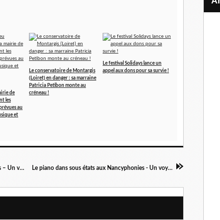
Le festival Solidays lance un
Le conservatoire de Montargis
appel aux dons pour sa survie !
(Loiret) en danger : sa marraine
Patricia Petibon monte au
irie de
créneau !
t les
prévues au
sique et
Le piano dans tous ses états aux Nancyphonies – Un voyage en trois escales / 1ère escale
Le piano dans sous états aux Nancyphonies - Un voyage en trois escales / 3ème escale