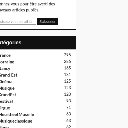
nnez-vous pour être averti des
veaux articles publiés.
Catégories
295
rance
286
orraine
165
Nancy
131
rand Est
125
Cinéma
123
Musique
120
GrandEst
93
estival
71
Orgue
63
eurtheetMoselle
63
usiqueclassique
62
iano