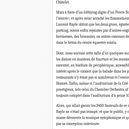
Châtelet.
Mais à force d’un lobbying digne d’un Pierre Bou
l’œuvre), et après avoir arraché les financement
Laurent Bayle obtint que les deux grues, égarée
parking, soient enfin rejointes par d'autres eng
kermesses, des brocantes, ou autres concours d
dans le béton du centre équestre voisin.
Donc, nous aurions cette salle d'ici quelques mo
les dames en manteau de fourrure et les messieu
excentré, en bordure de périphérique, accessibl
intérêt après le concert que la balade dans les 
restaurants n’y étant pas si nombreux et l'envi
Honoré. Enfin, même si l’auditorium de la Cité 
prestigieux, tels celui du Chamber Orchestra o
toujours complet dans l’auditorium d’à peine 1
Alors, qui allait garnir les 2400 fauteuils de 
Bayle ne s'était pas trompé, et que le public, y
masse découvrir la musique symphonique et que 
par sa conception intérieure.