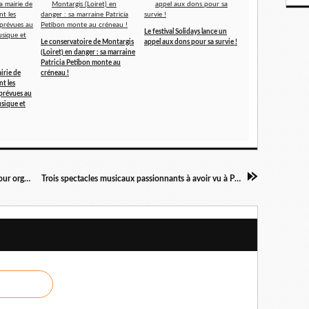
Le festival Solidays lance un
Le conservatoire de Montargis
appel aux dons pour sa survie !
(Loiret) en danger : sa marraine
Patricia Petibon monte au
irie de
créneau !
t les
prévues au
sique et
Michel Chapuis dans l’opus V des concertos pour orgue de Haendel chez Quantum !
Trois spectacles musicaux passionnants à avoir vu à Paris dernièrement ! Impressions