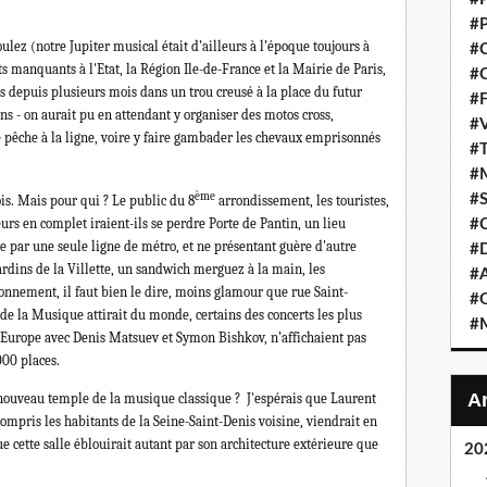
#P
lez (notre Jupiter musical était d’ailleurs à l’époque toujours à
#C
s manquants à l'Etat, la Région Ile-de-France et la Mairie de Paris,
#C
s depuis plusieurs mois dans un trou creusé à la place du futur
#F
ins - on aurait pu en attendant y organiser des motos cross,
#V
e pêche à la ligne, voire y faire gambader les chevaux emprisonnés
#T
#M
ème
#S
is. Mais pour qui ? Le public du 8
arrondissement, les touristes,
rs en complet iraient-ils se perdre Porte de Pantin, un lieu
#C
e par une seule ligne de métro, et ne présentant guère d'autre
#
jardins de la Villette, un sandwich merguez à la main, les
#A
ronnement, il faut bien le dire, moins glamour que rue Saint-
#O
de la Musique attirait du monde, certains des concerts les plus
#M
f Europe avec Denis Matsuev et Symon Bishkov, n’affichaient pas
000 places.
ce nouveau temple de la musique classique ? J'espérais que Laurent
 compris les habitants de la Seine-Saint-Denis voisine, viendrait en
cette salle éblouirait autant par son architecture extérieure que
20