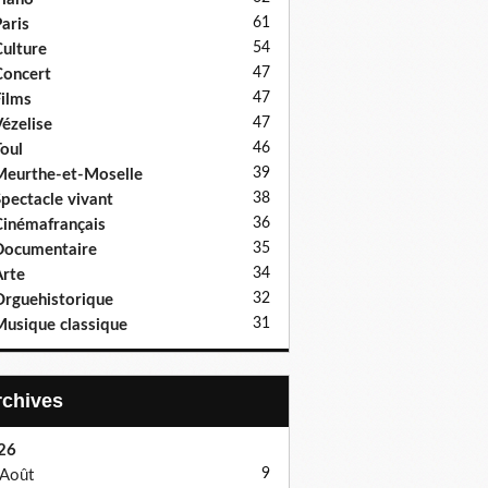
61
aris
54
ulture
47
oncert
47
ilms
47
ézelise
46
oul
39
eurthe-et-Moselle
38
pectacle vivant
36
inémafrançais
35
Documentaire
34
rte
32
rguehistorique
31
usique classique
Archives
26
9
Août