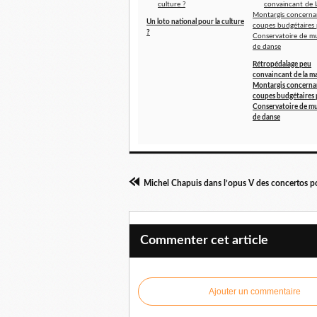
Un loto national pour la culture
?
Rétropédalage peu
convaincant de la ma
Montargis concernan
coupes budgétaires 
Conservatoire de mu
de danse
Commenter cet article
Ajouter un commentaire