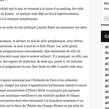
es ?).
Abo
blait voir le jour, se résumait à la vision d’un parking, fort utile
nou
s de klaxon - en quelque sorte déjà un lieu d'expérimentation
E
qu’à la musique symphonique.
m
ée au verbe du très politique Laurent Bayle sut convaincre nos chers
a
i
l
 musique, ce dernier, en mal de salle symphonique, avait obtenu
ppartienne, la mise à neuf de la Salle Pleyel. Las, notre grand
#F
sa programmation internationale, déjà concurrente de celle du
#L
on sévit aussi dans le secteur culturel). Il y manquait, en effet, aux
#
 des espaces de répétition, de sorte que, paraît-il, tel orchestre
#G
e le programme du soir. Quel honte en effet et quelle risée nous
#
#
t jamais remarqué que l'Orchestre de Paris et les orchestres
#
 qui, malgré son allure d’appartement fraîchement repeint et encore
#F
fresque monumentale d’Olivier Debré ou pourquoi pas quelques
#
une acoustique excellente et une visibilité parfaite de chaque
#M
es yeux perdus dans cette immensité à la blancheur monotone et un
#M
duits par le décor du Théâtre des Champs-Elysées ou par celui du
#P