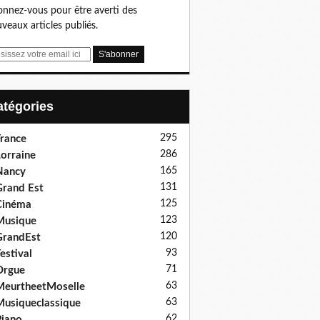
nnez-vous pour être averti des
veaux articles publiés.
Catégories
295
rance
286
orraine
165
Nancy
131
rand Est
125
Cinéma
123
Musique
120
GrandEst
93
estival
71
Orgue
63
eurtheetMoselle
63
usiqueclassique
62
iano