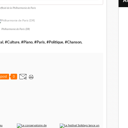
officiel de la Philharmonie de Paris
Philharmonie de Paris (DR)
al
,
#Culture
,
#Piano
,
#Paris
,
#Politique
,
#Chanson
,
post
0