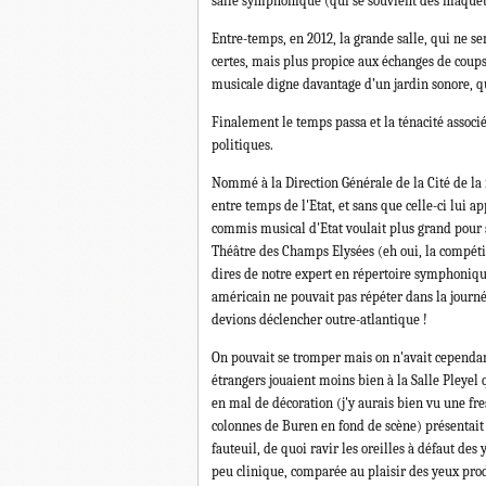
salle symphonique (qui se souvient des maquett
Entre-temps, en 2012, la grande salle, qui ne sem
certes, mais plus propice aux échanges de coup
musicale digne davantage d’un jardin sonore, 
Finalement le temps passa et la ténacité associ
politiques.
Nommé à la Direction Générale de la Cité de la
entre temps de l'Etat, et sans que celle-ci lui a
commis musical d'Etat voulait plus grand pour 
Théâtre des Champs Elysées (eh oui, la compétiti
dires de notre expert en répertoire symphonique,
américain ne pouvait pas répéter dans la journé
devions déclencher outre-atlantique !
On pouvait se tromper mais on n'avait cependan
étrangers jouaient moins bien à la Salle Pleyel
en mal de décoration (j'y aurais bien vu une 
colonnes de Buren en fond de scène) présentait 
fauteuil, de quoi ravir les oreilles à défaut d
peu clinique, comparée au plaisir des yeux pro