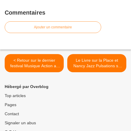
Commentaires
Ajouter un commentaire
< Retour sur le dernier
Le Livre sur la Place et
festival Musique Action au
Nancy Jazz Pulsations se
CCAM - Scène Nationale de
dévoilent avant l'été ! >
Vandœuvre-lès-Nancy, avec
Guillaume Kosmicki
Hébergé par Overblog
Top articles
Pages
Contact
Signaler un abus