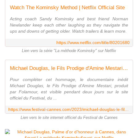
Watch The Kominsky Method | Netflix Official Site
Acting coach Sandy Kominsky and best friend Norman
Newlander keep each other laughing as they navigate the
ups and downs of getting older. Watch trailers & learn more.
https://www.netflix.com/title/80201680
Lien vers la série "La méthode Kominsky" sur Netflix
Michael Douglas, le Fils Prodige d'Amine Mestari - En visionnage exclusif pendant 48h ! - Festival de Cannes
Pour compléter cet hommage, le documentaire inédit
Michael Douglas, le Fils Prodige d'Amine Mestari, produit
par Folamour, est visible pendant deux jours sur le site
officiel du Festival, du ...
https://www.festival-cannes.com/2023/michael-douglas-le-fils-prodige-damine-mestari-en-visionnage-exclusif-pendant-48h/
Lien vers le site internet officiel du Festival de Cannes