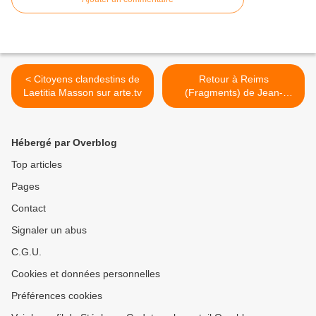
< Citoyens clandestins de
Retour à Reims
Laetitia Masson sur arte.tv
(Fragments) de Jean-
Gabriel Périot, avec Adèle
Haenel >
Hébergé par Overblog
Top articles
Pages
Contact
Signaler un abus
C.G.U.
Cookies et données personnelles
Préférences cookies