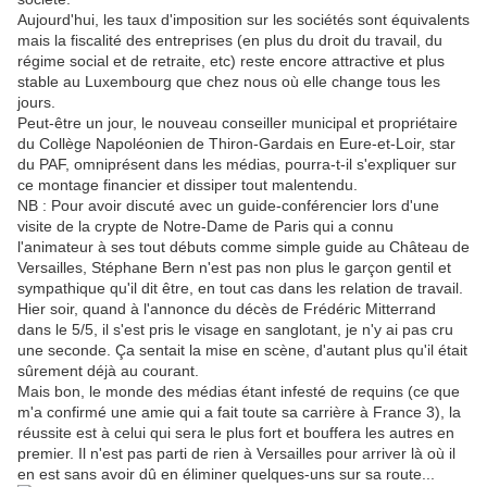
Aujourd'hui, les taux d'imposition sur les sociétés sont équivalents
mais la fiscalité des entreprises (en plus du droit du travail, du
régime social et de retraite, etc) reste encore attractive et plus
stable au Luxembourg que chez nous où elle change tous les
jours.
Peut-être un jour, le nouveau conseiller municipal et propriétaire
du Collège Napoléonien de Thiron-Gardais en Eure-et-Loir, star
du PAF, omniprésent dans les médias, pourra-t-il s'expliquer sur
ce montage financier et dissiper tout malentendu.
NB : Pour avoir discuté avec un guide-conférencier lors d'une
visite de la crypte de Notre-Dame de Paris qui a connu
l'animateur à ses tout débuts comme simple guide au Château de
Versailles, Stéphane Bern n'est pas non plus le garçon gentil et
sympathique qu'il dit être, en tout cas dans les relation de travail.
Hier soir, quand à l'annonce du décès de Frédéric Mitterrand
dans le 5/5, il s'est pris le visage en sanglotant, je n'y ai pas cru
une seconde. Ça sentait la mise en scène, d'autant plus qu'il était
sûrement déjà au courant.
Mais bon, le monde des médias étant infesté de requins (ce que
m'a confirmé une amie qui a fait toute sa carrière à France 3), la
réussite est à celui qui sera le plus fort et bouffera les autres en
premier. Il n'est pas parti de rien à Versailles pour arriver là où il
en est sans avoir dû en éliminer quelques-uns sur sa route...