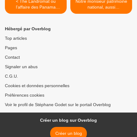
< The Landromat ou
Notre monsieur patrimoine
l'affaire des Panama
national, aussi
Papers de Steven
irréprochable que cela ? >
Soderbergh sur Netflix
Hébergé par Overblog
Top articles
Pages
Contact
Signaler un abus
C.G.U.
Cookies et données personnelles
Préférences cookies
Voir le profil de Stéphane Godet sur le portail Overblog
Créer un blog sur Overblog
Créer un blog