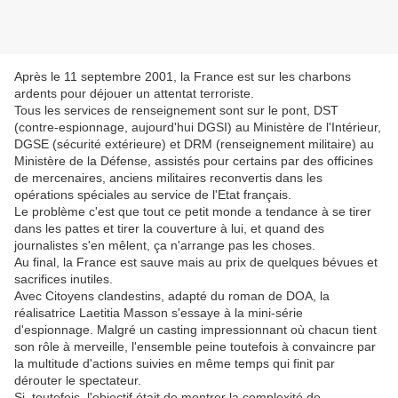
Après le 11 septembre 2001, la France est sur les charbons
ardents pour déjouer un attentat terroriste.
Tous les services de renseignement sont sur le pont, DST
(contre-espionnage, aujourd'hui DGSI) au Ministère de l'Intérieur,
DGSE (sécurité extérieure) et DRM (renseignement militaire) au
Ministère de la Défense, assistés pour certains par des officines
de mercenaires, anciens militaires reconvertis dans les
opérations spéciales au service de l'Etat français.
Le problème c'est que tout ce petit monde a tendance à se tirer
dans les pattes et tirer la couverture à lui, et quand des
journalistes s'en mêlent, ça n'arrange pas les choses.
Au final, la France est sauve mais au prix de quelques bévues et
sacrifices inutiles.
Avec Citoyens clandestins, adapté du roman de DOA, la
réalisatrice Laetitia Masson s'essaye à la mini-série
d'espionnage. Malgré un casting impressionnant où chacun tient
son rôle à merveille, l'ensemble peine toutefois à convaincre par
la multitude d'actions suivies en même temps qui finit par
dérouter le spectateur.
Si, toutefois, l'objectif était de montrer la complexité de