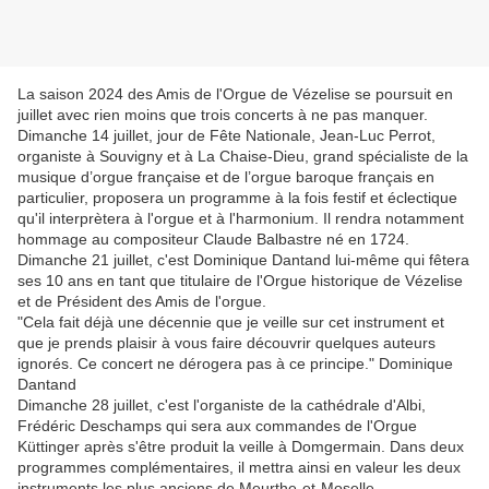
La saison 2024 des Amis de l'Orgue de Vézelise se poursuit en
juillet avec rien moins que trois concerts à ne pas manquer.
Dimanche 14 juillet, jour de Fête Nationale, Jean-Luc Perrot,
organiste à Souvigny et à La Chaise-Dieu, grand spécialiste de la
musique d’orgue française et de l’orgue baroque français en
particulier, proposera un programme à la fois festif et éclectique
qu'il interprètera à l'orgue et à l'harmonium. Il rendra notamment
hommage au compositeur Claude Balbastre né en 1724.
Dimanche 21 juillet, c'est Dominique Dantand lui-même qui fêtera
ses 10 ans en tant que titulaire de l'Orgue historique de Vézelise
et de Président des Amis de l'orgue.
"Cela fait déjà une décennie que je veille sur cet instrument et
que je prends plaisir à vous faire découvrir quelques auteurs
ignorés. Ce concert ne dérogera pas à ce principe." Dominique
Dantand
Dimanche 28 juillet, c'est l'organiste de la cathédrale d'Albi,
Frédéric Deschamps qui sera aux commandes de l'Orgue
Küttinger après s'être produit la veille à Domgermain. Dans deux
programmes complémentaires, il mettra ainsi en valeur les deux
instruments les plus anciens de Meurthe-et-Moselle.