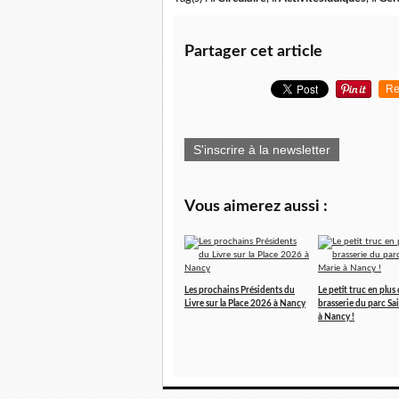
Partager cet article
Re
S'inscrire à la newsletter
Vous aimerez aussi :
Les prochains Présidents du
Le petit truc en plus 
Livre sur la Place 2026 à Nancy
brasserie du parc Sa
à Nancy !