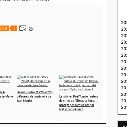
é
s
"
l
20
u
post
0
20
d
20
i
20
q
u
20
e
20
s
20
"
20
p
20
o
20
u
r
20
de la
Daniel Cordier (1920-2020),
r
20
inte-Marie
défenseur de la mémoire de
Le milicien Paul Touvier, auteur
o
20
Jean Moulin
du crime de Rillieux-la-Pape,
n
protégé pendant 44 ans par
20
l'église catholique !
t
r
e