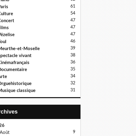
61
aris
54
ulture
47
oncert
47
ilms
47
ézelise
46
oul
39
eurthe-et-Moselle
38
pectacle vivant
36
inémafrançais
erdiction des activités "ludiques" en prison : l'association natio
35
Documentaire
34
rte
32
rguehistorique
31
usique classique
Archives
26
9
Août