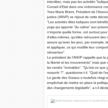
interdites, mais pas les activités "ludiqu
Conseil d'Etat dans une ordonnance con
Yves-Marie Brient, Président de l'Assoc
justice (ANVP) se réjouit de cette décisi
"Les activités dites ludiques sont béné
yoga qui apporte "du calme" aux prisonni
n'importe quelle forme, ont surtout pour
d'elles-mêmes, qu'elles retrouvent des 
assure qu'avec les jeux, par exemple, le
et appliquer, ce qui modifie leur compor
réinsertion".
Le président de l'ANVP rappelle que la p
la liberté et les mouvements" mais que s
les rendre "invivables". "Qu'est-ce que
ressortir ?", questionne-t-il. "Quid de l'
Le garde des Sceaux a toutefois réagi en 
empêchait de mettre en place la politiq
des changements législatifs", a-t-il décla