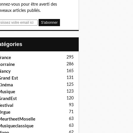
nnez-vous pour être averti des
veaux articles publiés.
Catégories
295
rance
286
orraine
165
Nancy
131
rand Est
125
Cinéma
123
Musique
120
GrandEst
93
estival
71
Orgue
63
eurtheetMoselle
63
usiqueclassique
62
iano