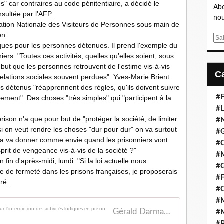
es" car contraires au code pénitentiaire, a décidé le
Abo
sultée par l'AFP.
nou
iation Nationale des Visiteurs de Personnes sous main de
on.
E
fiques pour les personnes détenues. Il prend l'exemple du
m
ers. "Toutes ces activités, quelles qu’elles soient, sous
a
 but que les personnes retrouvent de l'estime vis-à-vis
i
relations sociales souvent perdues". Yves-Marie Brient
l
s détenus "réapprennent des règles, qu'ils doivent suivre
#F
tement". Des choses "très simples" qui "participent à la
#L
rison n'a que pour but de "protéger la société, de limiter
#
i on veut rendre les choses "dur pour dur" on va surtout
#G
 ça va donner comme envie quand les prisonniers vont
#
esprit de vengeance vis-à-vis de la société ?"
#
fin d'après-midi, lundi. "Si la loi actuelle nous
#
ue de fermeté dans les prisons françaises, je proposerais
#F
ré.
#
#M
Gérald Darmanin désavoué par le Conseil d'Etat sur l'interdiction des activités ludiques en prison
#M
#P