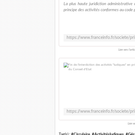
La plus haute juridiction administrative
principe des activités conformes au code p
Lien vers l'art
Lien v
Tag(s) :
#Circulaire
,
#Activitésludiques
,
#Gér