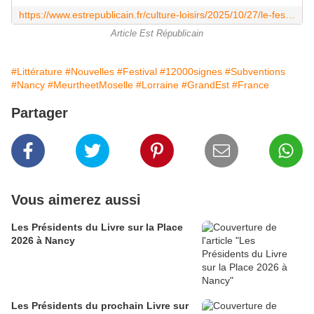
https://www.estrepublicain.fr/culture-loisirs/2025/10/27/le-festival-12-000-signes-victime-de-la-casse-generale-de-la-culture-pour-ses-organisateurs
Article Est Républicain
#Littérature
#Nouvelles
#Festival
#12000signes
#Subventions
#Nancy
#MeurtheetMoselle
#Lorraine
#GrandEst
#France
Partager
Vous aimerez aussi
Les Présidents du Livre sur la Place
2026 à Nancy
Les Présidents du prochain Livre sur