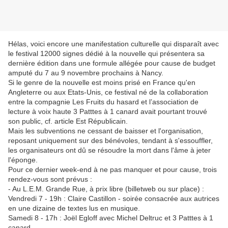
Hélas, voici encore une manifestation culturelle qui disparaît avec
le festival 12000 signes dédié à la nouvelle qui présentera sa
dernière édition dans une formule allégée pour cause de budget
amputé du 7 au 9 novembre prochains à Nancy.
Si le genre de la nouvelle est moins prisé en France qu'en
Angleterre ou aux Etats-Unis, ce festival né de la collaboration
entre la compagnie Les Fruits du hasard et l’association de
lecture à voix haute 3 Patttes à 1 canard avait pourtant trouvé
son public, cf. article Est Républicain.
Mais les subventions ne cessant de baisser et l'organisation,
reposant uniquement sur des bénévoles, tendant à s'essouffler,
les organisateurs ont dû se résoudre la mort dans l'âme à jeter
l'éponge.
Pour ce dernier week-end à ne pas manquer et pour cause, trois
rendez-vous sont prévus :
- Au L.E.M. Grande Rue, à prix libre (billetweb ou sur place) :
Vendredi 7 - 19h : Claire Castillon - soirée consacrée aux autrices
en une dizaine de textes lus en musique.
Samedi 8 - 17h : Joël Egloff avec Michel Deltruc et 3 Patttes à 1
canard.