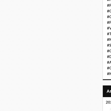
#P
#C
#C
#F
#V
#T
#M
#S
#C
#
#A
#O
#M
20