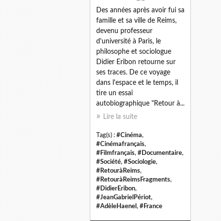
Des années après avoir fui sa
famille et sa ville de Reims,
devenu professeur
d'université à Paris, le
philosophe et sociologue
Didier Eribon retourne sur
ses traces. De ce voyage
dans l'espace et le temps, il
tire un essai
autobiographique "Retour à...
Lire la suite
Tag(s) :
#Cinéma
,
#Cinémafrançais
,
#Filmfrançais
,
#Documentaire
,
#Société
,
#Sociologie
,
#RetouràReims
,
#RetouràReimsFragments
,
#DidierEribon
,
#JeanGabrielPériot
,
#AdèleHaenel
,
#France