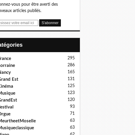
nnez-vous pour être averti des
veaux articles publiés.
Catégories
295
rance
286
orraine
165
Nancy
131
rand Est
125
Cinéma
123
Musique
120
GrandEst
93
estival
71
Orgue
63
eurtheetMoselle
63
usiqueclassique
62
iano