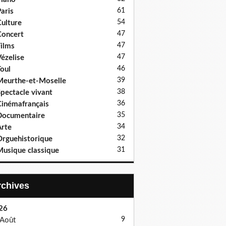
61
aris
54
ulture
47
oncert
47
ilms
47
ézelise
46
oul
39
eurthe-et-Moselle
38
pectacle vivant
36
inémafrançais
35
Documentaire
34
rte
32
rguehistorique
31
usique classique
Archives
26
9
Août