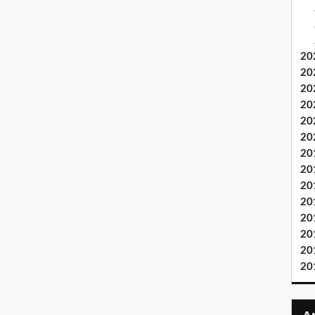
20
20
20
20
20
20
20
20
20
20
20
20
20
20