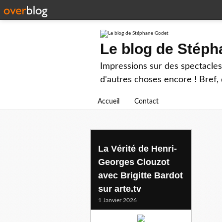
Le blog de Stép
Impressions sur des spectacles 
d'autres choses encore ! Bref, d
Accueil
Contact
claudeberri
La Vérité de Henri-
Georges Clouzot
avec Brigitte Bardot
sur arte.tv
1 Janvier 2026