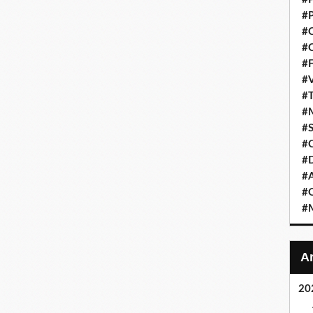
#P
#C
#C
#F
#V
#T
#M
#S
#C
#
#A
#O
#M
20