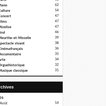
62
iano
54
ulture
47
oncert
47
ilms
47
ézelise
46
oul
39
eurthe-et-Moselle
38
pectacle vivant
36
inémafrançais
35
Documentaire
34
rte
32
rguehistorique
31
usique classique
Archives
26
14
Août