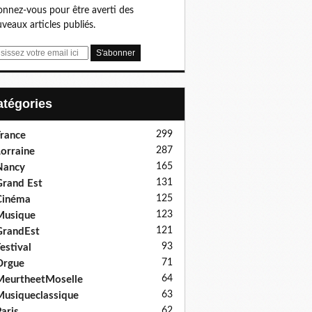
nnez-vous pour être averti des
veaux articles publiés.
Catégories
299
rance
287
orraine
165
Nancy
131
rand Est
125
Cinéma
123
Musique
121
GrandEst
93
estival
71
Orgue
64
eurtheetMoselle
63
usiqueclassique
62
aris