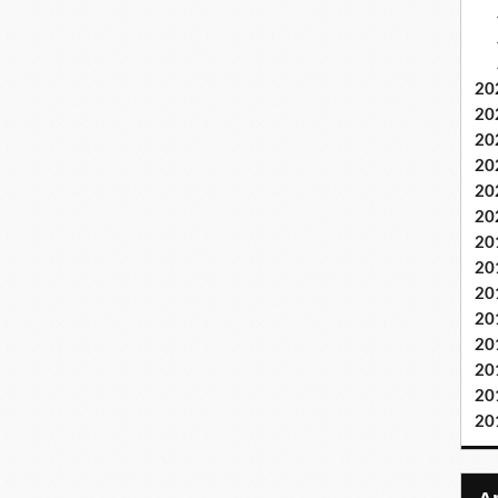
20
20
20
20
20
20
20
20
20
20
20
20
20
20