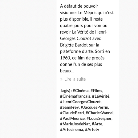
A défaut de pouvoir
visionner Le Mépris qui n'est
plus disponible, il reste
quatre jours pour voir ou
revoir La Vérité de Henri-
Georges Clouzot avec
Brigitte Bardot sur la
plateforme d'arte. Sorti en
1960, ce film de procès
donne l'un de ses plus
beaux...
Lire la suite
Tag(s) :
#Cinéma
,
#Films
,
#Cinémafrançais
,
#LaVérité
,
#HenriGeorgesClouzot
,
#SamiFrey
,
#JacquesPerrin
,
#ClaudeBerri
,
#CharlesVannel
,
#PaulMeurice
,
#LouisSeigner
,
#MarieJoséeNat
,
#Arte
,
#Artecinema
,
#Artetv