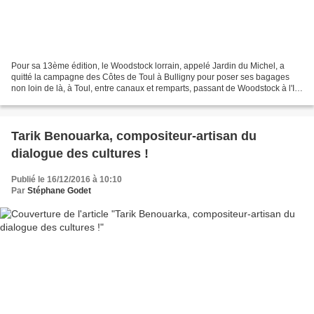
Pour sa 13ème édition, le Woodstock lorrain, appelé Jardin du Michel, a
quitté la campagne des Côtes de Toul à Bulligny pour poser ses bagages
non loin de là, à Toul, entre canaux et remparts, passant de Woodstock à l'Ile
de White en quelque sorte. Malgré...
Tarik Benouarka, compositeur-artisan du
dialogue des cultures !
Publié le 16/12/2016 à 10:10
Par
Stéphane Godet