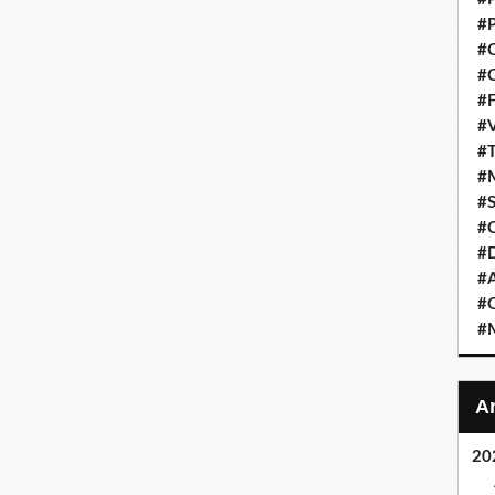
#P
#C
#C
#F
#V
#T
#M
#S
#C
#
#A
#O
#M
20