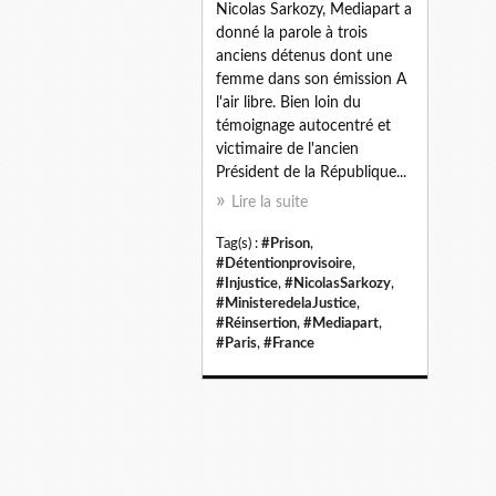
Nicolas Sarkozy, Mediapart a
donné la parole à trois
anciens détenus dont une
femme dans son émission A
l'air libre. Bien loin du
témoignage autocentré et
victimaire de l'ancien
Président de la République...
Lire la suite
Tag(s) :
#Prison
,
#Détentionprovisoire
,
#Injustice
,
#NicolasSarkozy
,
#MinisteredelaJustice
,
#Réinsertion
,
#Mediapart
,
#Paris
,
#France