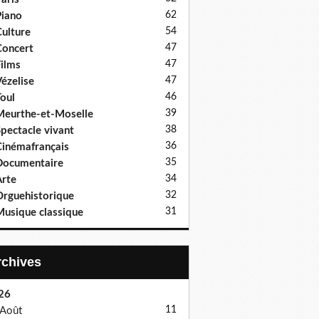
62
iano
54
ulture
47
oncert
47
ilms
47
ézelise
46
oul
39
eurthe-et-Moselle
38
pectacle vivant
36
inémafrançais
35
Documentaire
34
rte
32
rguehistorique
31
usique classique
Archives
26
11
Août