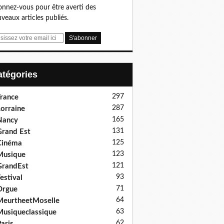
nnez-vous pour être averti des
veaux articles publiés.
Catégories
297
rance
287
orraine
165
Nancy
131
rand Est
125
Cinéma
123
Musique
121
GrandEst
93
estival
71
Orgue
64
eurtheetMoselle
63
usiqueclassique
62
aris