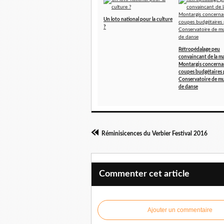
Un loto national pour la culture
?
Rétropédalage peu
convaincant de la ma
Montargis concernan
coupes budgétaires 
Conservatoire de mu
de danse
Réminisicences du Verbier Festival 2016
Commenter cet article
Ajouter un commentaire