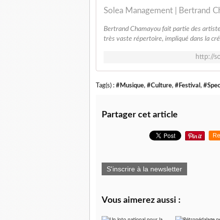
Solea Management | Bertrand 
Bertrand Chamayou fait partie des artist
très vaste répertoire, impliqué dans la cré
http://
Tag(s) :
#Musique
,
#Culture
,
#Festival
,
#Spec
Partager cet article
Re
S'inscrire à la newsletter
Vous aimerez aussi :