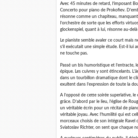
Avec 45 minutes de retard, l’imposant Bo
Concerto pour piano de Prokofiev. D’emblée
résonne comme un chapiteau, manquant d’é
l’orchestre de sorte que les efforts virtuo
glockenspiel, quant à lui, résonne au-delà
Le pianiste semble avaler ce court mais
s’il exécutait une simple étude. Est-il lui
ne touche pas.
Passé un bis humoristique et l’entracte, 
épique. Les cuivres y sont étincelants. L
dans un tourbillon dramatique dont le cl
exultent dans l’expression de toute la d
A l’opposé de cette soirée superlative, le
grâce. D’abord par le lieu, l’église de Ro
un véritable écrin pour un récital de pia
véritable joyau. Avec l’humilité qui est ce
morceaux choisis de son intégrale Ravel
Sviatoslav Richter, on sent que chaque not