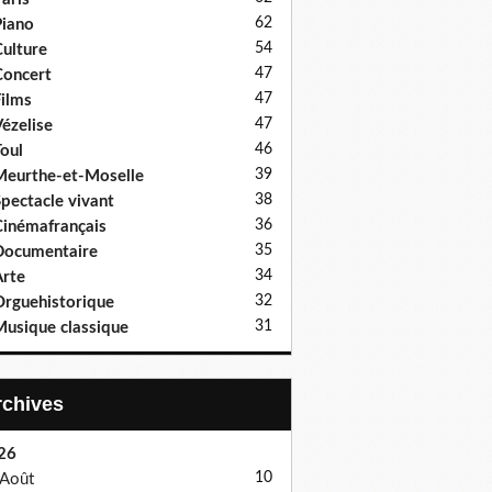
62
iano
54
ulture
47
oncert
47
ilms
47
ézelise
46
oul
39
eurthe-et-Moselle
38
pectacle vivant
36
inémafrançais
35
Documentaire
34
rte
32
rguehistorique
31
usique classique
Archives
26
10
Août