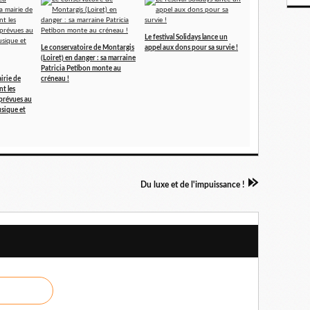
Le festival Solidays lance un
Le conservatoire de Montargis
appel aux dons pour sa survie !
(Loiret) en danger : sa marraine
Patricia Petibon monte au
irie de
créneau !
t les
prévues au
sique et
Du luxe et de l'impuissance !