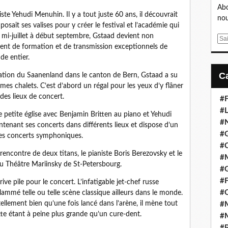
Abo
niste Yehudi Menuhin. Il y a tout juste 60 ans, il découvrait
nou
posait ses valises pour y créer le festival et l’académie qui
 mi-juillet à début septembre, Gstaad devient non
E
ent de formation et de transmission exceptionnels de
m
de entier.
a
i
tation du Saanenland dans le canton de Bern, Gstaad a su
l
mes chalets. C’est d’abord un régal pour les yeux d’y flâner
es lieux de concert.
#F
#L
 petite église avec Benjamin Britten au piano et Yehudi
#
ntenant ses concerts dans différents lieux et dispose d’un
#G
les concerts symphoniques.
#
 rencontre de deux titans, le pianiste Boris Berezovsky et le
#
u Théâtre Mariinsky de St-Petersbourg.
#
#F
rive pile pour le concert. L’infatigable jet-chef russe
#
lammé telle ou telle scène classique ailleurs dans le monde.
ellement bien qu’une fois lancé dans l’arène, il mène tout
#M
e étant à peine plus grande qu’un cure-dent.
#M
#P