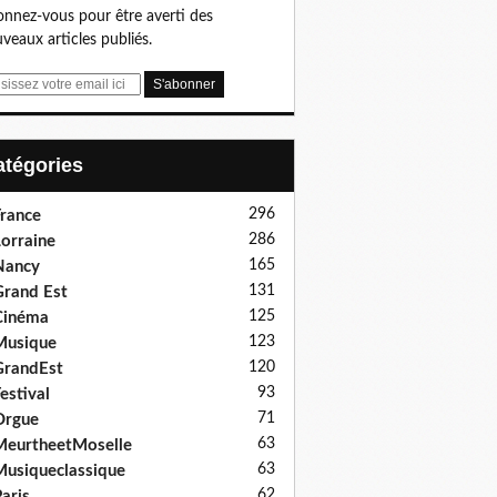
nnez-vous pour être averti des
veaux articles publiés.
Catégories
296
rance
286
orraine
165
Nancy
131
rand Est
125
Cinéma
123
Musique
120
GrandEst
93
estival
71
Orgue
63
eurtheetMoselle
63
usiqueclassique
62
aris