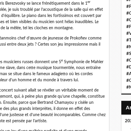
er
ris Berezvosky se lance frénétiquement dans le 1
#P
, je suis troublé par l’acoustique de la salle qui en effet
#C
quilibre. Le piano dans les fortissimos est couvert par
#C
ses et bien visibles du musicien sont hélas inaudibles. Le
#F
 de la mêlée, tel les cloches en montagne.
#V
 néanmoins chef d’œuvre de jeunesse de Prokofiev comme
#T
 aussi entre deux jets ? Certes son jeu impressionne mais il
#M
#S
#C
e
les musiciens russes donnent une 5
Symphonie de Mahler
#
’âme slave, dans cette musique tourmentée, nous entraîne
#A
imax se situe dans le fameux adagietto où les cordes
ouleur d’un homme et du monde à travers lui.
#O
#M
 concert suivant allait se révéler un véritable moment de
ugemont, qui, à peine plus grande qu’une chapelle, constitue
no. Ensuite, parce que Bertrand Chamayou y cisèle un
lle des plus grands interprètes, il donne en effet des
 d’une justesse et d’une beauté incomparables. Comme chez
20
e est pensée par l’artiste.