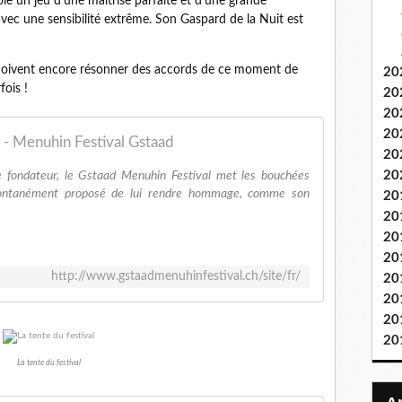
oie un jeu d’une maîtrise parfaite et d’une grande
 avec une sensibilité extrême. Son Gaspard de la Nuit est
e doivent encore résonner des accords de ce moment de
20
fois !
20
20
20
 - Menuhin Festival Gstaad
20
20
e fondateur, le Gstaad Menuhin Festival met les bouchées
pontanément proposé de lui rendre hommage, comme son
20
20
20
20
http://www.gstaadmenuhinfestival.ch/site/fr/
20
20
20
20
La tente du festival