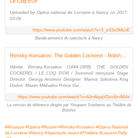
Le Coq d'Or
Uploaded by Opéra national de Lorraine à Nancy on 2017-
03-06.
https://www.youtube.com/watch?v=3_oSSs3MLvE
Bande-annonce du spectacle à Nancy
Rimsky-Korsakov: The Golden Cockerel - Bolshoi Theatre/Svetlanov (1989)
Nikolai Rimsky-Korsakov (1844-1908) THE GOLDEN
COCKEREL / LE COQ D'OR / Золотой петушок Stage
Director: Georgy Ansimov Designer: Marina Sokolova King
Dodon: Maxim Mikhailov Prince Gvi...
https://www.youtube.com/watch?v=AJnAkpqVDcc&t=864s
La version de référence dirigée par Yevgueni Svetlanov au Théâtre du
Bolshoï
#Musique
#Opéra
#Russie
#Rimsky-Korsakov
#Opéra National
de Lorraine
#Nancy
#Spectacle vivant
#Théâtre
#Laurent Pelly