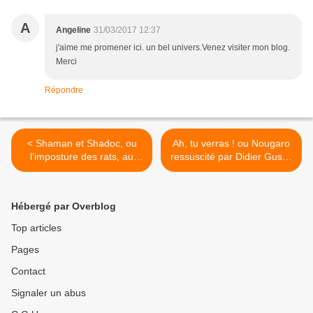
A
Angeline
31/03/2017 12:37
j'aime me promener ici. un bel univers.Venez visiter mon blog.
Merci
Répondre
< Shaman et Shadoc, ou
Ah, tu verras ! ou Nougaro
l’imposture des rats, au
ressuscité par Didier Gustin
Théâtre Essaïon à Paris
>
Hébergé par Overblog
Top articles
Pages
Contact
Signaler un abus