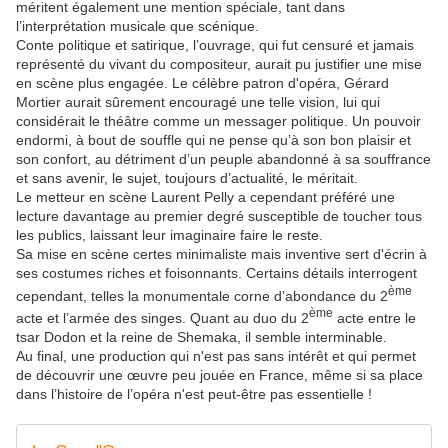
méritent également une mention spéciale, tant dans
l’interprétation musicale que scénique.
Conte politique et satirique, l’ouvrage, qui fut censuré et jamais
représenté du vivant du compositeur, aurait pu justifier une mise
en scène plus engagée. Le célèbre patron d'opéra, Gérard
Mortier aurait sûrement encouragé une telle vision, lui qui
considérait le théâtre comme un messager politique. Un pouvoir
endormi, à bout de souffle qui ne pense qu’à son bon plaisir et
son confort, au détriment d’un peuple abandonné à sa souffrance
et sans avenir, le sujet, toujours d’actualité, le méritait.
Le metteur en scène Laurent Pelly a cependant préféré une
lecture davantage au premier degré susceptible de toucher tous
les publics, laissant leur imaginaire faire le reste.
Sa mise en scène certes minimaliste mais inventive sert d'écrin à
ses costumes riches et foisonnants. Certains détails interrogent
ème
cependant, telles la monumentale corne d’abondance du 2
ème
acte et l’armée des singes. Quant au duo du 2
acte entre le
tsar Dodon et la reine de Shemaka, il semble interminable.
Au final, une production qui n'est pas sans intérêt et qui permet
de découvrir une œuvre peu jouée en France, même si sa place
dans l’histoire de l’opéra n'est peut-être pas essentielle !