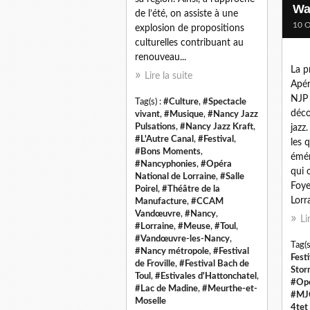
Wa
de l’été, on assiste à une
10 O
explosion de propositions
culturelles contribuant au
renouveau...
La p
Lire la suite
Apér
NJP 
Tag(s) :
#Culture
,
#Spectacle
déco
vivant
,
#Musique
,
#Nancy Jazz
Pulsations
,
#Nancy Jazz Kraft
,
jazz
#L'Autre Canal
,
#Festival
,
les 
#Bons Moments
,
émér
#Nancyphonies
,
#Opéra
qui 
National de Lorraine
,
#Salle
Foye
Poirel
,
#Théâtre de la
Lorra
Manufacture
,
#CCAM
Vandœuvre
,
#Nancy
,
Li
#Lorraine
,
#Meuse
,
#Toul
,
#Vandœuvre-les-Nancy
,
Tag(s
#Nancy métropole
,
#Festival
Festi
de Froville
,
#Festival Bach de
Stor
Toul
,
#Estivales d'Hattonchatel
,
#Opé
#Lac de Madine
,
#Meurthe-et-
#MJC
Moselle
4tet