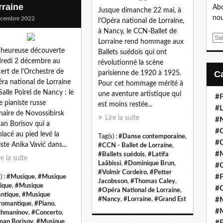
rraine
Abo
Jusque dimanche 22 mai, à
nou
écembre 2022
l'Opéra national de Lorraine,
à Nancy, le CCN-Ballet de
E
Lorraine rend hommage aux
m
heureuse découverte
Ballets suédois qui ont
a
redi 2 décembre au
révolutionné la scène
i
ert de l'Orchestre de
parisienne de 1920 à 1925.
l
éra national de Lorraine
Pour cet hommage mérité à
 Salle Poirel de Nancy : le
une aventure artistique qui
#F
e pianiste russe
est moins restée...
#L
inaire de Novossibirsk
Lire la suite
#
n Borisov qui a
#G
lacé au pied levé la
Tag(s) :
#Danse contemporaine
,
#
iste Anika Vavić dans...
#CCN - Ballet de Lorraine
,
#
#Ballets suédois
,
#Latifa
re la suite
Laâbissi
,
#Dominique Brun
,
#
#Volmir Cordeiro
,
#Petter
#F
) :
#Musique
,
#Musique
Jacobsson
,
#Thomas Caley
,
sique
,
#Musique
#
#Opéra National de Lorraine
,
ntique
,
#Musique
#Nancy
,
#Lorraine
,
#Grand Est
#M
romantique
,
#Piano
,
#M
chmaninov
,
#Concerto
,
an Borisov
,
#Musique
#P