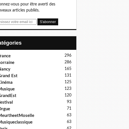
nnez-vous pour être averti des
veaux articles publiés.
Catégories
296
rance
286
orraine
165
Nancy
131
rand Est
125
Cinéma
123
Musique
120
GrandEst
93
estival
71
Orgue
63
eurtheetMoselle
63
usiqueclassique
62
aris