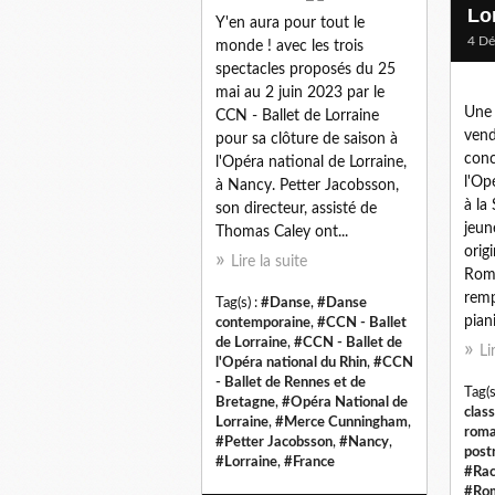
Lo
Y'en aura pour tout le
4 D
monde ! avec les trois
spectacles proposés du 25
mai au 2 juin 2023 par le
Une 
CCN - Ballet de Lorraine
vend
pour sa clôture de saison à
conc
l'Opéra national de Lorraine,
l'Op
à Nancy. Petter Jacobsson,
à la
son directeur, assisté de
jeun
Thomas Caley ont...
orig
Lire la suite
Roma
remp
Tag(s) :
#Danse
,
#Danse
pian
contemporaine
,
#CCN - Ballet
de Lorraine
,
#CCN - Ballet de
Li
l'Opéra national du Rhin
,
#CCN
- Ballet de Rennes et de
Tag(s
Bretagne
,
#Opéra National de
clas
Lorraine
,
#Merce Cunningham
,
roma
#Petter Jacobsson
,
#Nancy
,
post
#Lorraine
,
#France
#Ra
#Rom