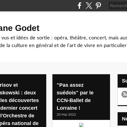
hane Godet
vus et idées de sortie : opéra, théâtre, concert, mais au
e la culture en général et de l'art de vivre en particulier
ine
risov et
"Pas assez
skowski : deux
suédois" par le
lles découvertes
CCN-Ballet de
 dernier concert
Lorraine !
 l'Orchestre de
20 Mai 2022
Opéra national de