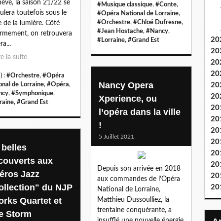
hève, la saison 21/22 se
#Musique classique
,
#Conte
,
ulera toutefois sous le
#Opéra National de Lorraine
,
#Orchestre
,
#Chloé Dufresne
,
e de la lumière. Côté
#Jean Hostache
,
#Nancy
,
rmement, on retrouvera
20
#Lorraine
,
#Grand Est
ra...
20
re la suite
20
20
) :
#Orchestre
,
#Opéra
Nancy Opera
onal de Lorraine
,
#Opéra
,
20
ncy
,
#Symphonique
,
20
Xperience, ou
raine
,
#Grand Est
20
l’opéra dans la ville
20
!
20
5 Juillet 2021
20
 belles
20
couverts aux
20
Depuis son arrivée en 2018
éros Jazz
20
aux commandes de l’Opéra
ollection" du NJP
20
National de Lorraine,
orks Quartet et
Matthieu Dussoulliez, la
trentaine conquérante, a
e Storm
insufflé une nouvelle énergie