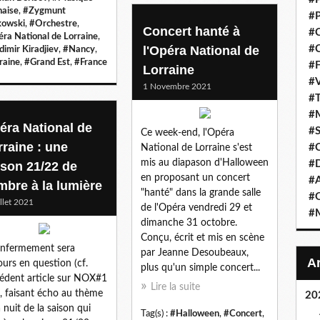
naise
,
#Zygmunt
#P
owski
,
#Orchestre
,
Concert hanté à
#C
ra National de Lorraine
,
l'Opéra National de
#C
dimir Kiradjiev
,
#Nancy
,
raine
,
#Grand Est
,
#France
#F
Lorraine
#V
1 Novembre 2021
#T
#M
éra National de
#S
Ce week-end, l'Opéra
rraine : une
#C
National de Lorraine s'est
mis au diapason d'Halloween
#
ison 21/22 de
en proposant un concert
#A
ombre à la lumière
"hanté" dans la grande salle
#O
illet 2021
de l'Opéra vendredi 29 et
#M
dimanche 31 octobre.
Conçu, écrit et mis en scène
’enfermement sera
par Jeanne Desoubeaux,
ours en question (cf.
plus qu'un simple concert...
édent article sur NOX#1
Lire la suite
), faisant écho au thème
20
a nuit de la saison qui
Tag(s) :
#Halloween
,
#Concert
,