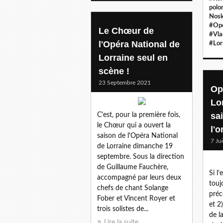
polo
Nosk
#Opé
Le Chœur de
#Vla
l'Opéra National de
#Lor
Lorraine seul en
scène !
23 Septembre 2021
Op
Lo
sa
C'est, pour la première fois,
le Chœur qui a ouvert la
l'
saison de l'Opéra National
7 Ju
de Lorraine dimanche 19
septembre. Sous la direction
de Guillaume Fauchère,
Si l
accompagné par leurs deux
touj
chefs de chant Solange
préc
Fober et Vincent Royer et
et 2
trois solistes de...
de l
Lire la suite