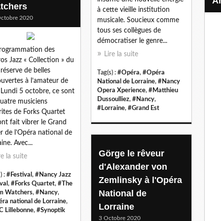
tchers
à cette vieille institution
ctobre 2020
musicale. Soucieux comme
tous ses collègues de
démocratiser le genre...
rogrammation des
Lire la suite
os Jazz « Collection » du
réserve de belles
Tag(s) :
#Opéra
,
#Opéra
uvertes à l’amateur de
National de Lorraine
,
#Nancy
Opera Xperience
,
#Matthieu
. Lundi 5 octobre, ce sont
Dussoulliez
,
#Nancy
,
quatre musiciens
#Lorraine
,
#Grand Est
ites de Forks Quartet
ont fait vibrer le Grand
r de l’Opéra national de
ine. Avec...
Görge le rêveur
re la suite
d'Alexander von
) :
#Festival
,
#Nancy Jazz
Zemlinsky à l'Opéra
val
,
#Forks Quartet
,
#The
National de
m Watchers
,
#Nancy
,
ra national de Lorraine
,
Lorraine
 Lillebonne
,
#Synoptik
3 Octobre 2020