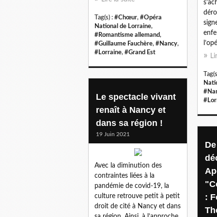
s’ac
déro
Tag(s) :
#Chœur
,
#Opéra
sign
National de Lorraine
,
enfe
#Romantisme allemand
,
l’opé
#Guillaume Fauchère
,
#Nancy
,
#Lorraine
,
#Grand Est
Li
Tag(s
Nati
#Na
Le spectacle vivant
#Lor
renaît à Nancy et
dans sa région !
19 Juin 2021
De
dé
Avec la diminution des
Ap
contraintes liées à la
"C
pandémie de covid-19, la
: F
culture retrouve petit à petit
droit de cité à Nancy et dans
Th
sa région. Ainsi, à l’approche