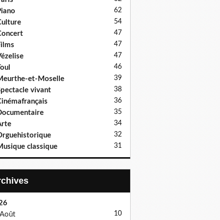
62
iano
54
ulture
47
oncert
47
ilms
47
ézelise
46
oul
39
eurthe-et-Moselle
38
pectacle vivant
36
inémafrançais
35
Documentaire
34
rte
32
rguehistorique
31
usique classique
Archives
26
10
Août