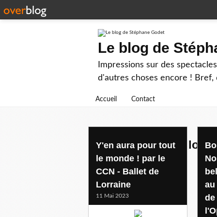
Le blog de Stép
Impressions sur des spectacles 
d'autres choses encore ! Bref, d
Accueil
Contact
opera national de lorra
Y'en aura pour tout
Bo
le monde ! par le
No
CCN - Ballet de
be
Lorraine
au
11 Mai 2023
de
l'