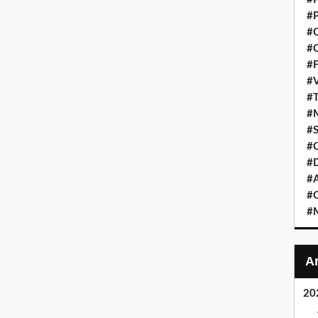
#P
#C
#C
#F
#V
#T
#M
#S
#C
#
#A
#O
#M
20