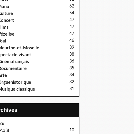
62
iano
54
ulture
47
oncert
47
ilms
47
ézelise
46
oul
39
eurthe-et-Moselle
38
pectacle vivant
36
inémafrançais
35
Documentaire
34
rte
32
rguehistorique
31
usique classique
Archives
26
10
Août