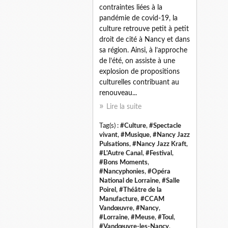
contraintes liées à la
pandémie de covid-19, la
culture retrouve petit à petit
droit de cité à Nancy et dans
sa région. Ainsi, à l’approche
de l’été, on assiste à une
explosion de propositions
culturelles contribuant au
renouveau...
Lire la suite
Tag(s) :
#Culture
,
#Spectacle
vivant
,
#Musique
,
#Nancy Jazz
Pulsations
,
#Nancy Jazz Kraft
,
#L'Autre Canal
,
#Festival
,
#Bons Moments
,
#Nancyphonies
,
#Opéra
National de Lorraine
,
#Salle
Poirel
,
#Théâtre de la
Manufacture
,
#CCAM
Vandœuvre
,
#Nancy
,
#Lorraine
,
#Meuse
,
#Toul
,
#Vandœuvre-les-Nancy
,