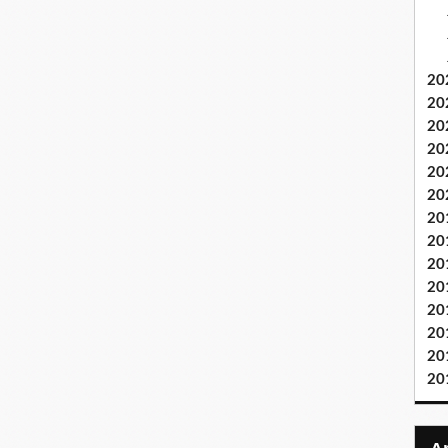
20
20
20
20
20
20
20
20
20
20
20
20
20
20