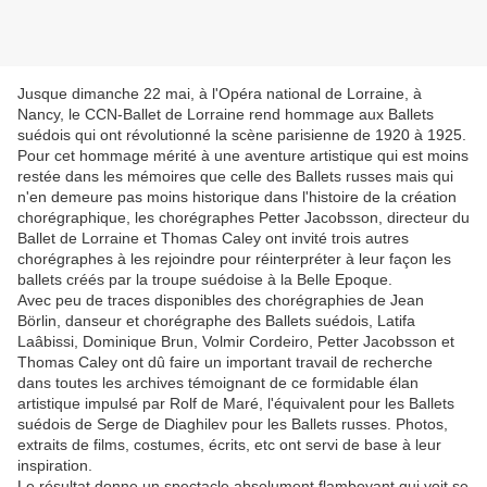
Jusque dimanche 22 mai, à l'Opéra national de Lorraine, à
Nancy, le CCN-Ballet de Lorraine rend hommage aux Ballets
suédois qui ont révolutionné la scène parisienne de 1920 à 1925.
Pour cet hommage mérité à une aventure artistique qui est moins
restée dans les mémoires que celle des Ballets russes mais qui
n'en demeure pas moins historique dans l'histoire de la création
chorégraphique, les chorégraphes Petter Jacobsson, directeur du
Ballet de Lorraine et Thomas Caley ont invité trois autres
chorégraphes à les rejoindre pour réinterpréter à leur façon les
ballets créés par la troupe suédoise à la Belle Epoque.
Avec peu de traces disponibles des chorégraphies de Jean
Börlin, danseur et chorégraphe des Ballets suédois, Latifa
Laâbissi, Dominique Brun, Volmir Cordeiro, Petter Jacobsson et
Thomas Caley ont dû faire un important travail de recherche
dans toutes les archives témoignant de ce formidable élan
artistique impulsé par Rolf de Maré, l'équivalent pour les Ballets
suédois de Serge de Diaghilev pour les Ballets russes. Photos,
extraits de films, costumes, écrits, etc ont servi de base à leur
inspiration.
Le résultat donne un spectacle absolument flamboyant qui voit se