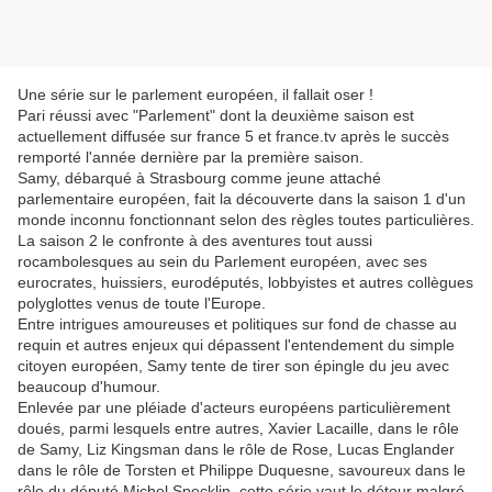
Une série sur le parlement européen, il fallait oser !
Pari réussi avec "Parlement" dont la deuxième saison est
actuellement diffusée sur france 5 et france.tv après le succès
remporté l'année dernière par la première saison.
Samy, débarqué à Strasbourg comme jeune attaché
parlementaire européen, fait la découverte dans la saison 1 d'un
monde inconnu fonctionnant selon des règles toutes particulières.
La saison 2 le confronte à des aventures tout aussi
rocambolesques au sein du Parlement européen, avec ses
eurocrates, huissiers, eurodéputés, lobbyistes et autres collègues
polyglottes venus de toute l'Europe.
Entre intrigues amoureuses et politiques sur fond de chasse au
requin et autres enjeux qui dépassent l'entendement du simple
citoyen européen,
Samy
tente de tirer son épingle du jeu avec
beaucoup d'humour.
Enlevée par une pléiade d'acteurs européens particulièrement
doués, parmi lesquels entre autres, Xavier Lacaille, dans le rôle
de Samy, Liz Kingsman dans le rôle de Rose, Lucas Englander
dans le rôle de Torsten et Philippe Duquesne, savoureux dans le
rôle du député Michel Specklin, cette série vaut le détour malgré