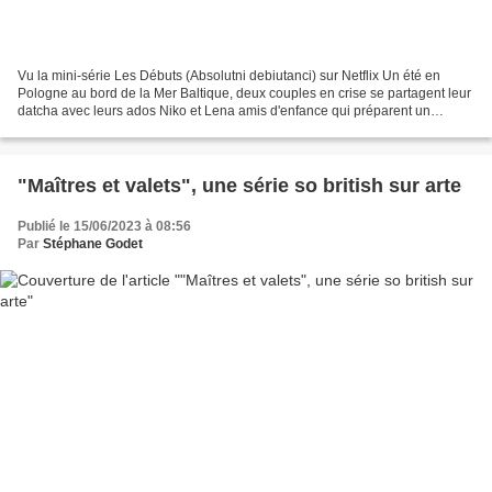
Vu la mini-série Les Débuts (Absolutni debiutanci) sur Netflix Un été en
Pologne au bord de la Mer Baltique, deux couples en crise se partagent leur
datcha avec leurs ados Niko et Lena amis d'enfance qui préparent un
concours d'entrée en école de cinéma,...
"Maîtres et valets", une série so british sur arte
Publié le 15/06/2023 à 08:56
Par
Stéphane Godet