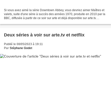
Si vous avez aimé la série Downtown Abbey, vous devriez aimer Maîtres et
valets, suite d'une série à succès des années 1970, produite en 2010 par la
BBC, diffusée à partir de ce soir sur arte et déjà disponible sur arte.tv.
Environ 20 ans après les intrigues...
Deux séries à voir sur arte.tv et netflix
Publié le 08/05/2023 à 19:11
Par
Stéphane Godet