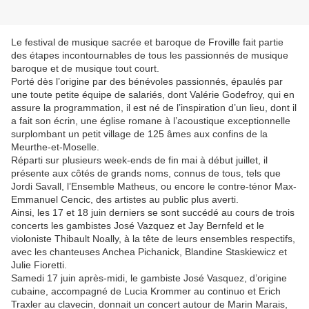
Le festival de musique sacrée et baroque de Froville fait partie
des étapes incontournables de tous les passionnés de musique
baroque et de musique tout court.
Porté dès l’origine par des bénévoles passionnés, épaulés par
une toute petite équipe de salariés, dont Valérie Godefroy, qui en
assure la programmation, il est né de l’inspiration d’un lieu, dont il
a fait son écrin, une église romane à l’acoustique exceptionnelle
surplombant un petit village de 125 âmes aux confins de la
Meurthe-et-Moselle.
Réparti sur plusieurs week-ends de fin mai à début juillet, il
présente aux côtés de grands noms, connus de tous, tels que
Jordi Savall, l’Ensemble Matheus, ou encore le contre-ténor Max-
Emmanuel Cencic, des artistes au public plus averti.
Ainsi, les 17 et 18 juin derniers se sont succédé au cours de trois
concerts les gambistes José Vazquez et Jay Bernfeld et le
violoniste Thibault Noally, à la tête de leurs ensembles respectifs,
avec les chanteuses Anchea Pichanick, Blandine Staskiewicz et
Julie Fioretti.
Samedi 17 juin après-midi, le gambiste José Vasquez, d’origine
cubaine, accompagné de Lucia Krommer au continuo et Erich
Traxler au clavecin, donnait un concert autour de Marin Marais,