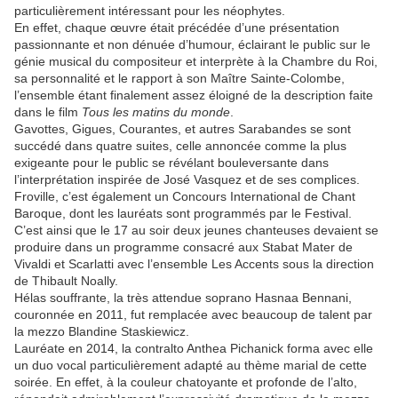
particulièrement intéressant pour les néophytes.
En effet, chaque œuvre était précédée d’une présentation
passionnante et non dénuée d’humour, éclairant le public sur le
génie musical du compositeur et interprète à la Chambre du Roi,
sa personnalité et le rapport à son Maître Sainte-Colombe,
l’ensemble étant finalement assez éloigné de la description faite
dans le film
Tous les matins du monde
.
Gavottes, Gigues, Courantes, et autres Sarabandes se sont
succédé dans quatre suites, celle annoncée comme la plus
exigeante pour le public se révélant bouleversante dans
l’interprétation inspirée de José Vasquez et de ses complices.
Froville, c’est également un Concours International de Chant
Baroque, dont les lauréats sont programmés par le Festival.
C’est ainsi que le 17 au soir deux jeunes chanteuses devaient se
produire dans un programme consacré aux Stabat Mater de
Vivaldi et Scarlatti avec l’ensemble Les Accents sous la direction
de Thibault Noally.
Hélas souffrante, la très attendue soprano Hasnaa Bennani,
couronnée en 2011, fut remplacée avec beaucoup de talent par
la mezzo Blandine Staskiewicz.
Lauréate en 2014, la contralto Anthea Pichanick forma avec elle
un duo vocal particulièrement adapté au thème marial de cette
soirée. En effet, à la couleur chatoyante et profonde de l’alto,