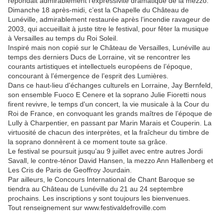
répondait admirablement l’expressivité dramatique de la mezzo.
Dimanche 18 après-midi, c’est la Chapelle du Château de
Lunéville, admirablement restaurée après l’incendie ravageur de
2003, qui accueillait à juste titre le festival, pour fêter la musique
à Versailles au temps du Roi Soleil.
Inspiré mais non copié sur le Château de Versailles, Lunéville au
temps des derniers Ducs de Lorraine, vit se rencontrer les
courants artistiques et intellectuels européens de l’époque,
concourant à l’émergence de l’esprit des Lumières.
Dans ce haut-lieu d'échanges culturels en Lorraine, Jay Bernfeld,
son ensemble Fuoco E Cenere et la soprano Julie Fioretti nous
firent revivre, le temps d'un concert, la vie musicale à la Cour du
Roi de France, en convoquant les grands maîtres de l’époque de
Lully à Charpentier, en passant par Marin Marais et Couperin. La
virtuosité de chacun des interprètes, et la fraîcheur du timbre de
la soprano donnèrent à ce moment toute sa grâce.
Le festival se poursuit jusqu’au 9 juillet avec entre autres Jordi
Savall, le contre-ténor David Hansen, la mezzo Ann Hallenberg et
Les Cris de Paris de Geoffroy Jourdain.
Par ailleurs, le Concours International de Chant Baroque se
tiendra au Château de Lunéville du 21 au 24 septembre
prochains. Les inscriptions y sont toujours les bienvenues.
Tout renseignement sur www.festivaldefroville.com