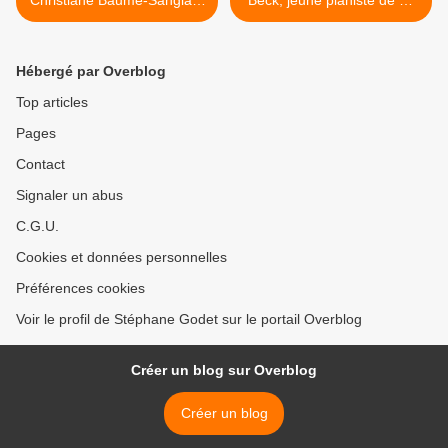
Christiane Baume-Sanglard
Beck, jeune pianiste de 12
et Dana Ciocarlie aux
ans, aux Nancyphonies
Nancyphonies 2021
2021 >
Hébergé par Overblog
Top articles
Pages
Contact
Signaler un abus
C.G.U.
Cookies et données personnelles
Préférences cookies
Voir le profil de Stéphane Godet sur le portail Overblog
Créer un blog sur Overblog
Créer un blog