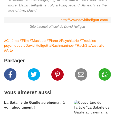
schedule, a brief biography, all the latest news and much
more. David Helfgott is truly a living legend. As early as the
age of five, David
http://www.davidhelfgott.com/
Site internet officiel de David Helfgott
#Cinéma
#Film
#Musique
#Piano
#Psychiatrie
#Troubles
psychiques
#David Helfgott
#Rachmaninov
#Rach3
#Australie
#Arte
Partager
Vous aimerez aussi
La Bataille de Gaulle au cinéma : à
voir absolument !