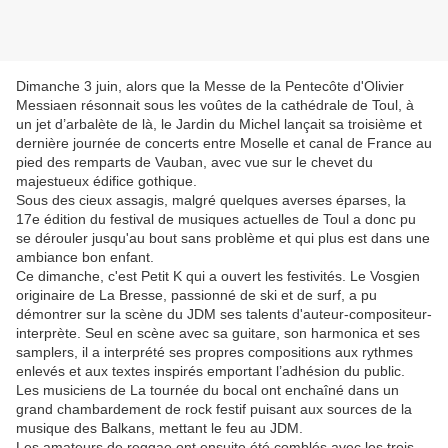
Dimanche 3 juin, alors que la Messe de la Pentecôte d'Olivier
Messiaen résonnait sous les voûtes de la cathédrale de Toul, à
un jet d’arbalète de là, le Jardin du Michel lançait sa troisième et
dernière journée de concerts entre Moselle et canal de France au
pied des remparts de Vauban, avec vue sur le chevet du
majestueux édifice gothique.
Sous des cieux assagis, malgré quelques averses éparses, la
17e édition du festival de musiques actuelles de Toul a donc pu
se dérouler jusqu'au bout sans problème et qui plus est dans une
ambiance bon enfant.
Ce dimanche, c'est Petit K qui a ouvert les festivités. Le Vosgien
originaire de La Bresse, passionné de ski et de surf, a pu
démontrer sur la scène du JDM ses talents d'auteur-compositeur-
interprète. Seul en scène avec sa guitare, son harmonica et ses
samplers, il a interprété ses propres compositions aux rythmes
enlevés et aux textes inspirés emportant l’adhésion du public.
Les musiciens de La tournée du bocal ont enchaîné dans un
grand chambardement de rock festif puisant aux sources de la
musique des Balkans, mettant le feu au JDM.
Les amateurs de reggae ont ensuite été comblés avec les trois