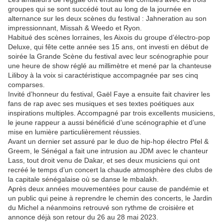
groupes qui se sont succédé tout au long de la journée en
alternance sur les deux scènes du festival : Jahneration au son
impressionnant, Missah & Weedo et Ryon.
Habitué des scènes lorraines, les Aixois du groupe d’électro-pop
Deluxe, qui fête cette année ses 15 ans, ont investi en début de
soirée la Grande Scène du festival avec leur scénographie pour
une heure de show réglé au millimètre et mené par la chanteuse
Liliboy à la voix si caractéristique accompagnée par ses cinq
comparses.
Invité d’honneur du festival, Gaël Faye a ensuite fait chavirer les
fans de rap avec ses musiques et ses textes poétiques aux
inspirations multiples. Accompagné par trois excellents musiciens,
le jeune rappeur a aussi bénéficié d’une scénographie et d’une
mise en lumière particulièrement réussies.
Avant un dernier set assuré par le duo de hip-hop électro Pfel &
Greem, le Sénégal a fait une intrusion au JDM avec le chanteur
Lass, tout droit venu de Dakar, et ses deux musiciens qui ont
recréé le temps d’un concert la chaude atmosphère des clubs de
la capitale sénégalaise où se danse le mbalakh.
Après deux années mouvementées pour cause de pandémie et
un public qui peine à reprendre le chemin des concerts, le Jardin
du Michel a néanmoins retrouvé son rythme de croisière et
annonce déjà son retour du 26 au 28 mai 2023.