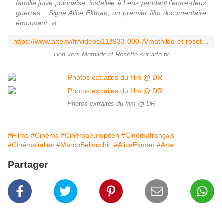
famille juive polonaise, installée à Lens pendant l'entre-deux
guerres... Signé Alice Ekman, un premier film documentaire
émouvant, vi...
https://www.arte.tv/fr/videos/118933-000-A/mathilde-et-rosette/
Lien vers Mathilde et Rosette sur arte.tv
Photos extraites du film @ DR
#Films
#Cinéma
#Cinémaeuropéen
#Cinémafrançais
#Cinémaitalien
#MarcoBellocchio
#AliceEkman
#Arte
Partager