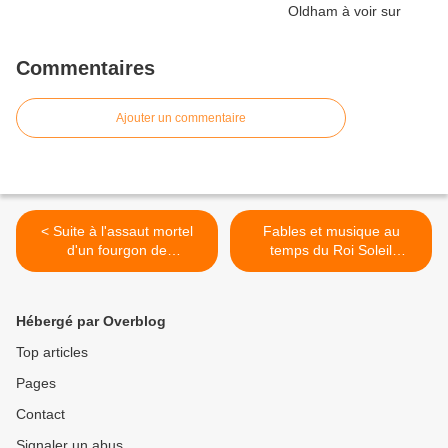
Commentaires
Ajouter un commentaire
< Suite à l'assaut mortel
Fables et musique au
d'un fourgon de
temps du Roi Soleil
l'administration pénitentiaire
dimanche 2 juin à
le 14 mai 2024 dans l'Eure
Domgermain (54) >
Hébergé par Overblog
Top articles
Pages
Contact
Signaler un abus