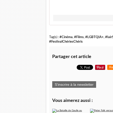
Tag(s) :
#Cinéma
,
#Films
,
#LGBTQIA+
,
#Iair
#FestivalChériesChéris
Partager cet article
Re
S'inscrire à la newsletter
Vous aimerez aussi :