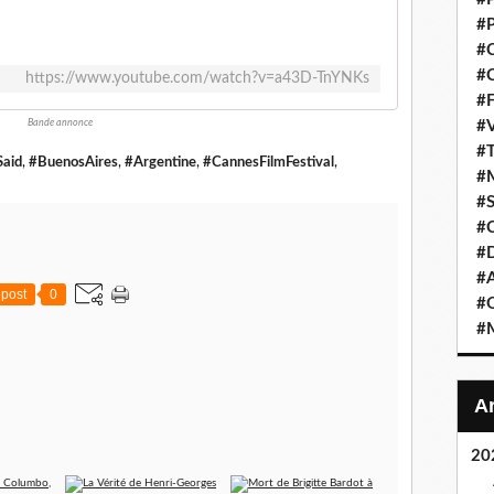
#P
#C
#C
https://www.youtube.com/watch?v=a43D-TnYNKs
#F
Bande annonce
#V
#T
Said
,
#BuenosAires
,
#Argentine
,
#CannesFilmFestival
,
#M
#S
#C
#
#A
post
0
#O
#M
20