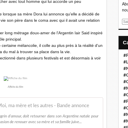
ucher avec tout homme qui lui accorde un peu
Abo
nou
elle lorsque sa mère Dora lui annonce qu'elle a décidé de
vie son père dans le coma avec qui il avait une relation
E
m
er long métrage doux-amer de l'Argentin Iair Said inspiré
a
ôle principal.
i
certaine mélancolie, il colle au plus près à la réalité d'un
l
 du mal à trouver sa place dans la vie.
#F
lectionné dans plusieurs festivals et est désormais à voir
#L
#
#G
#
Affiche du film
#
#
#F
oi, ma mère et les autres - Bande annonce
#
#M
agrin d'amour, doit retourner dans son Argentine natale pour
#M
casion de renouer avec sa mère et sa famille juive...
#P