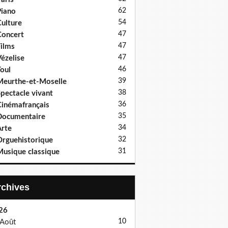
62
iano
54
ulture
47
oncert
47
ilms
47
ézelise
46
oul
39
eurthe-et-Moselle
38
pectacle vivant
36
inémafrançais
35
Documentaire
34
rte
32
rguehistorique
31
usique classique
Archives
26
10
Août