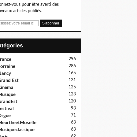
nnez-vous pour être averti des
veaux articles publiés.
Catégories
296
rance
286
orraine
165
Nancy
131
rand Est
125
Cinéma
123
Musique
120
GrandEst
93
estival
71
Orgue
63
eurtheetMoselle
63
usiqueclassique
62
aris