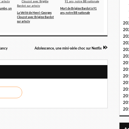
olumbo, un
Mort de Brigitte Bardot à 91
La Vérité de Henri-Georges
ans, notre BB nationale
Clouzot avec Brigitte Bardot
sur arte.tv
20
20
20
20
Nancy
Adolescence, une mini-série choc sur Netflix
20
20
20
20
20
20
20
20
20
20