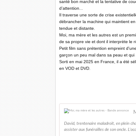
santé bon marché et la tentative de co
d’attention...
Il traverse une sorte de crise existenti
débrancher la machine qui maintient en 
tendue et distante.
Moi, ma mère et les autres est un premi
de sa propre vie et dont il interprète le r
Petit film sans prétention empreint d'une 
garçon un peu mal dans sa peau et qui a
Sorti en mai 2025 en France, il a été sé
en VOD et DVD.
M
David, trentenaire maladroit, en plein ch
assister aux funérailles de son oncle. L'oc