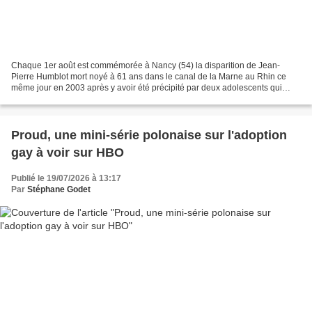
Chaque 1er août est commémorée à Nancy (54) la disparition de Jean-
Pierre Humblot mort noyé à 61 ans dans le canal de la Marne au Rhin ce
même jour en 2003 après y avoir été précipité par deux adolescents qui
s'étaient attaqués à lui du fait de sa différence....
Proud, une mini-série polonaise sur l'adoption
gay à voir sur HBO
Publié le 19/07/2026 à 13:17
Par
Stéphane Godet