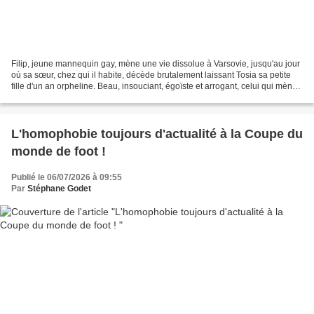
Filip, jeune mannequin gay, mène une vie dissolue à Varsovie, jusqu'au jour
où sa sœur, chez qui il habite, décède brutalement laissant Tosia sa petite
fille d'un an orpheline. Beau, insouciant, égoïste et arrogant, celui qui mène
une vie rythmée par...
L'homophobie toujours d'actualité à la Coupe du
monde de foot !
Publié le 06/07/2026 à 09:55
Par
Stéphane Godet