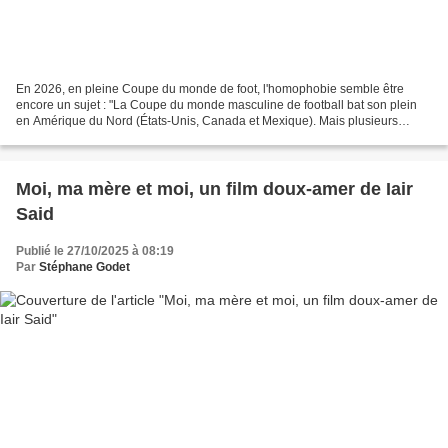
En 2026, en pleine Coupe du monde de foot, l'homophobie semble être
encore un sujet : "La Coupe du monde masculine de football bat son plein
en Amérique du Nord (États-Unis, Canada et Mexique). Mais plusieurs
groupes de supporters queers ont renoncé à...
Moi, ma mère et moi, un film doux-amer de Iair
Said
Publié le 27/10/2025 à 08:19
Par
Stéphane Godet