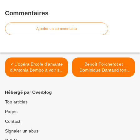
Commentaires
Ajouter un commentaire
< L'opéra Ercole d'amante
Benoît Porcherot et
d'Antonia Bembo à voir sur
Dominique Dantand font
arte !
résonner l'Italie le 5 juillet à
Vézelise. >
Hébergé par Overblog
Top articles
Pages
Contact
Signaler un abus