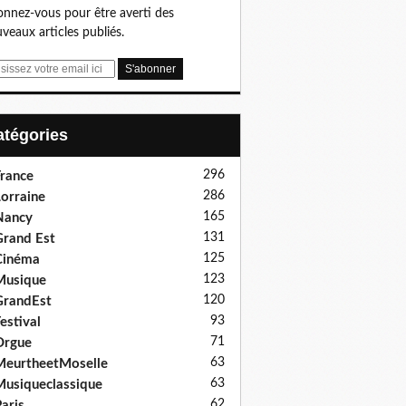
nnez-vous pour être averti des
veaux articles publiés.
Catégories
296
rance
286
orraine
165
Nancy
131
rand Est
125
Cinéma
123
Musique
120
GrandEst
93
estival
71
Orgue
63
eurtheetMoselle
63
usiqueclassique
62
aris