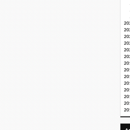
20
20
20
20
20
20
20
20
20
20
20
20
20
20