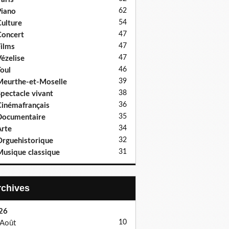
62
iano
54
ulture
47
oncert
47
ilms
47
ézelise
46
oul
39
eurthe-et-Moselle
38
pectacle vivant
36
inémafrançais
35
Documentaire
34
rte
32
rguehistorique
31
usique classique
Archives
26
10
Août