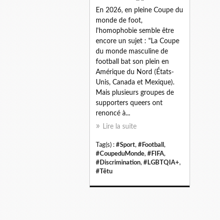
En 2026, en pleine Coupe du
monde de foot,
l'homophobie semble être
encore un sujet : "La Coupe
du monde masculine de
football bat son plein en
Amérique du Nord (États-
Unis, Canada et Mexique).
Mais plusieurs groupes de
supporters queers ont
renoncé à...
Lire la suite
Tag(s) :
#Sport
,
#Football
,
#CoupeduMonde
,
#FIFA
,
#Discrimination
,
#LGBTQIA+
,
#Têtu