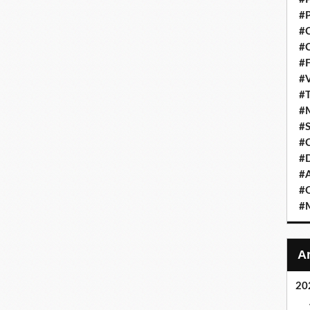
#P
#C
#C
#F
#V
#T
#M
#S
#C
#
#A
#O
#M
20