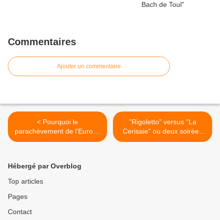
Commentaires
Ajouter un commentaire
< Pourquoi le
"Rigoletto" versus "La
parachèvement de l'Europe
Cerisaie" ou deux soirées
est-il aujourd'hui plus que
inégales - Acte 1 >
jamais indispensable ?
Hébergé par Overblog
Top articles
Pages
Contact