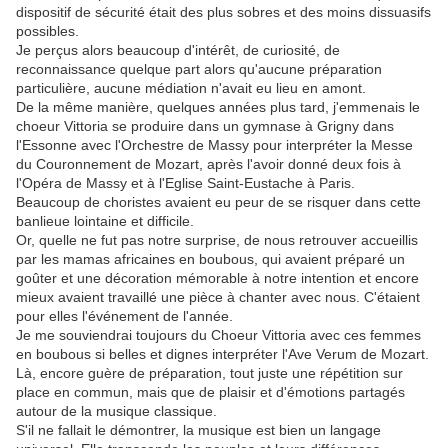
dispositif de sécurité était des plus sobres et des moins dissuasifs
possibles.
Je perçus alors beaucoup d'intérêt, de curiosité, de
reconnaissance quelque part alors qu'aucune préparation
particulière, aucune médiation n'avait eu lieu en amont.
De la même manière, quelques années plus tard, j'emmenais le
choeur Vittoria se produire dans un gymnase à Grigny dans
l'Essonne avec l'Orchestre de Massy pour interpréter la Messe
du Couronnement de Mozart, après l'avoir donné deux fois à
l'Opéra de Massy et à l'Eglise Saint-Eustache à Paris.
Beaucoup de choristes avaient eu peur de se risquer dans cette
banlieue lointaine et difficile.
Or, quelle ne fut pas notre surprise, de nous retrouver accueillis
par les mamas africaines en boubous, qui avaient préparé un
goûter et une décoration mémorable à notre intention et encore
mieux avaient travaillé une pièce à chanter avec nous. C'étaient
pour elles l'événement de l'année.
Je me souviendrai toujours du Choeur Vittoria avec ces femmes
en boubous si belles et dignes interpréter l'Ave Verum de Mozart.
Là, encore guère de préparation, tout juste une répétition sur
place en commun, mais que de plaisir et d'émotions partagés
autour de la musique classique.
S'il ne fallait le démontrer, la musique est bien un langage