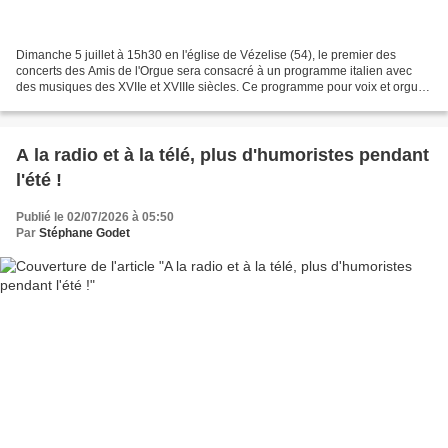
Dimanche 5 juillet à 15h30 en l'église de Vézelise (54), le premier des
concerts des Amis de l'Orgue sera consacré à un programme italien avec
des musiques des XVIIe et XVIIIe siècles. Ce programme pour voix et orgue
sera donné par Benoît Porcherot, ténor...
A la radio et à la télé, plus d'humoristes pendant
l'été !
Publié le 02/07/2026 à 05:50
Par
Stéphane Godet