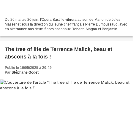
Du 26 mai au 20 juin, l'Opéra Bastille vibrera au son de Manon de Jules
Massenet sous la direction du jeune chef français Pierre Dumoussaud, avec
en alternance nos deux ténors nationaux Roberto Alagna et Benjamin
Bernheim. Assurément une super production...
The tree of life de Terrence Malick, beau et
abscons à la fois !
Publié le 16/05/2025 à 20:49
Par
Stéphane Godet