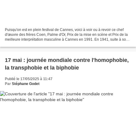
Puisqu'on est en plein festival de Cannes, voici à voir ou à revoir ce chef
d'œuvre des frères Coen, Palme d'Or, Prix de la mise en scène et Prix de la
meilleure interprétation masculine à Cannes en 1991. En 1941, suite à son
premier succès, un jeune...
17 mai : journée mondiale contre l'homophobie,
la transphobie et la biphobie
Publié le 17/05/2025 à 11:47
Par
Stéphane Godet