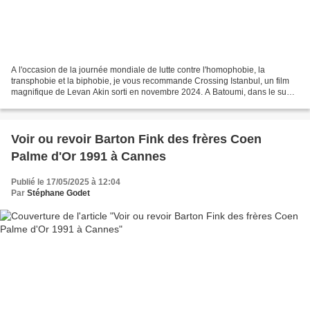
A l'occasion de la journée mondiale de lutte contre l'homophobie, la
transphobie et la biphobie, je vous recommande Crossing Istanbul, un film
magnifique de Levan Akin sorti en novembre 2024. A Batoumi, dans le sud-
est de la Géorgie, Lia, une professeure...
Voir ou revoir Barton Fink des frères Coen
Palme d'Or 1991 à Cannes
Publié le 17/05/2025 à 12:04
Par
Stéphane Godet