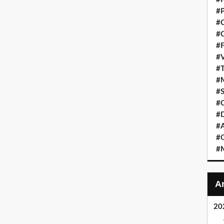
#P
#C
#C
#F
#V
#T
#M
#S
#C
#
#A
#O
#M
20