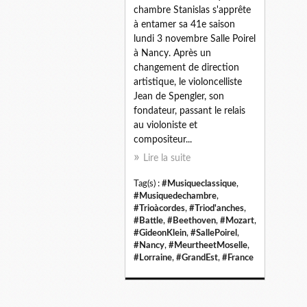
chambre Stanislas s'apprête
à entamer sa 41e saison
lundi 3 novembre Salle Poirel
à Nancy. Après un
changement de direction
artistique, le violoncelliste
Jean de Spengler, son
fondateur, passant le relais
au violoniste et
compositeur...
Lire la suite
Tag(s) :
#Musiqueclassique
,
#Musiquedechambre
,
#Trioàcordes
,
#Triod'anches
,
#Battle
,
#Beethoven
,
#Mozart
,
#GideonKlein
,
#SallePoirel
,
#Nancy
,
#MeurtheetMoselle
,
#Lorraine
,
#GrandEst
,
#France