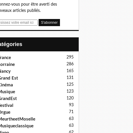
nnez-vous pour être averti des
veaux articles publiés.
Catégories
295
rance
286
orraine
165
Nancy
131
rand Est
125
Cinéma
123
Musique
120
GrandEst
93
estival
71
Orgue
63
eurtheetMoselle
63
usiqueclassique
62
iano