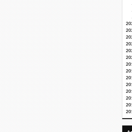
20
20
20
20
20
20
20
20
20
20
20
20
20
20