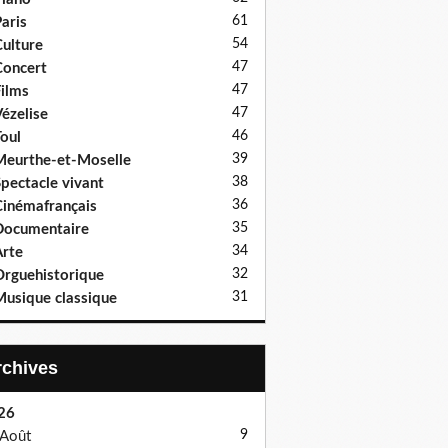
61
aris
54
ulture
47
oncert
47
ilms
47
ézelise
46
oul
39
eurthe-et-Moselle
38
pectacle vivant
36
inémafrançais
35
Documentaire
34
rte
32
rguehistorique
31
usique classique
Archives
26
9
Août