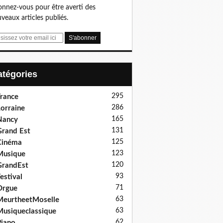
nnez-vous pour être averti des
veaux articles publiés.
Catégories
295
rance
286
orraine
165
Nancy
131
rand Est
125
Cinéma
123
Musique
120
GrandEst
93
estival
71
Orgue
63
eurtheetMoselle
63
usiqueclassique
62
iano