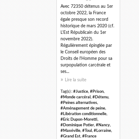
Avec 72350 détenus au 1er
octobre 2022, la France
égale presque son record
historique de mars 2020 (cf.
L'Est Républicain du 1er
novembre 2022).
Régulièrement épinglée par
le Conseil européen des
Droits de l'Homme pour sa
surpopulation carcérale et
ses...
Lire la suite
Tag(s) :
#Justice
,
#Prison
,
#Monde carcéral
,
#Détenu
,
#Peines alternatives
,
#Aménagement de peine
,
#Libération conditionnelle
,
#Eric Dupon-Moretti
,
#Dominique Potier
,
#Nancy
,
#Maxéville
,
#Toul
,
#Lorraine
,
#Grand Est
,
#France