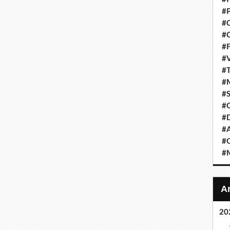
#P
#C
#C
#F
#V
#T
#M
#S
#C
#
#A
#O
#M
20