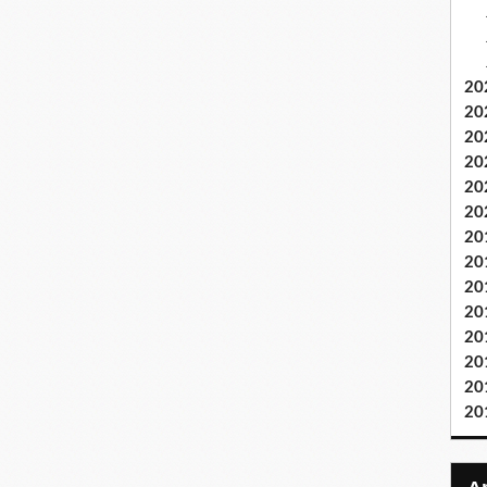
20
20
20
20
20
20
20
20
20
20
20
20
20
20