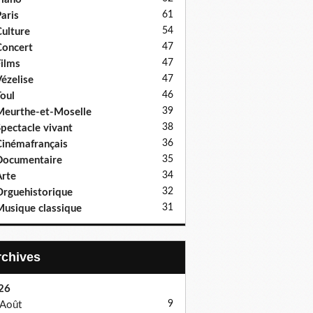
61
aris
54
ulture
47
oncert
47
ilms
47
ézelise
46
oul
39
eurthe-et-Moselle
38
pectacle vivant
36
inémafrançais
35
Documentaire
34
rte
32
rguehistorique
31
usique classique
Archives
26
9
Août