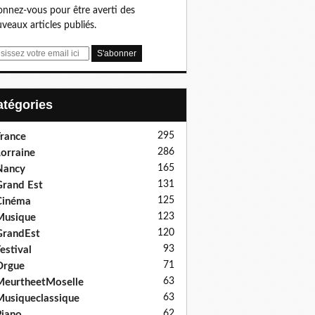
nnez-vous pour être averti des
veaux articles publiés.
Catégories
295
rance
286
orraine
165
Nancy
131
rand Est
125
Cinéma
123
Musique
120
GrandEst
93
estival
71
Orgue
63
eurtheetMoselle
63
usiqueclassique
62
iano