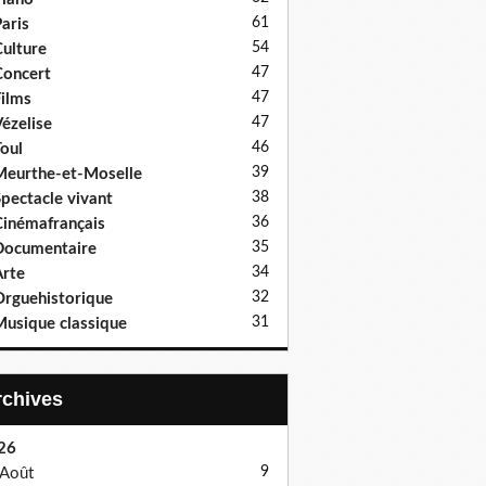
61
aris
54
ulture
47
oncert
47
ilms
47
ézelise
46
oul
39
eurthe-et-Moselle
38
pectacle vivant
36
inémafrançais
35
Documentaire
34
rte
32
rguehistorique
31
usique classique
Archives
26
9
Août