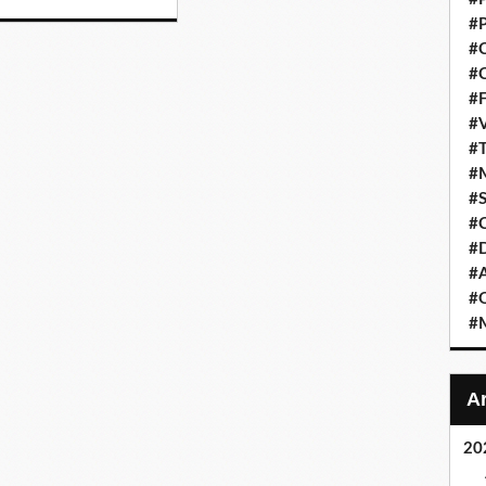
#P
#C
#C
#F
#V
#T
#M
#S
#C
#
#A
#O
#M
20