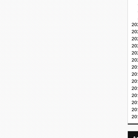
20
20
20
20
20
20
20
20
20
20
20
20
20
20