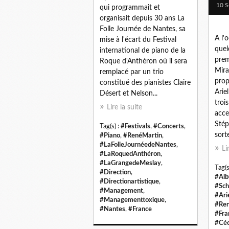
10 S
qui programmait et
organisait depuis 30 ans La
Folle Journée de Nantes, sa
A l'o
mise à l'écart du Festival
quel
international de piano de la
prem
Roque d'Anthéron où il sera
Mira
remplacé par un trio
prop
constitué des pianistes Claire
Arie
Désert et Nelson...
troi
Lire la suite
acce
Stép
Tag(s) :
#Festivals
,
#Concerts
,
sorte
#Piano
,
#RenéMartin
,
#LaFolleJournéedeNantes
,
Li
#LaRoquedAnthéron
,
#LaGrangedeMeslay
,
Tag(s
#Direction
,
#Al
#Directionartistique
,
#Sc
#Management
,
#Ari
#Managementtoxique
,
#Ren
#Nantes
,
#France
#Fra
#Céc