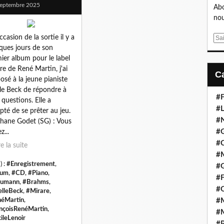
eptembre 2025
Abo
nou
ccasion de la sortie il y a
E
ques jours de son
m
ier album pour le label
a
re de René Martin, j'ai
i
osé à la jeune pianiste
l
lle Beck de répondre à
#F
s questions. Elle a
#L
pté de se prêter au jeu.
#
hane Godet (SG) : Vous
#G
z...
#
re la suite
#
) :
#Enregistrement
,
#
bum
,
#CD
,
#Piano
,
#F
humann
,
#Brahms
,
#
elleBeck
,
#Mirare
,
éMartin
,
#M
nçoisRenéMartin
,
#M
ileLenoir
#P