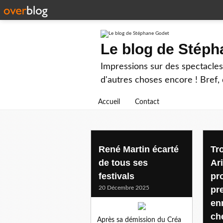
Le blog de Stép
Impressions sur des spectacles 
d'autres choses encore ! Bref, d
Accueil
Contact
renemartin
René Martin écarté
Tr
de tous ses
Ar
festivals
pr
20 Décembre 2025
pr
en
ch
Après sa démission du Créa