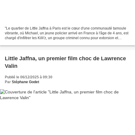
"Le quartier de Little Jaffna à Paris est le cœur d'une communauté tamoule
vibrante, où Michael, un jeune policier arrivé en France à l'âge de 4 ans, est
chargé d'infiltrer les Killi'z, un groupe criminel connu pour extorsion et
blanchiment d'argent au...
Little Jaffna, un premier film choc de Lawrence
Valin
Publié le 06/12/2025 à 09:30
Par
Stéphane Godet