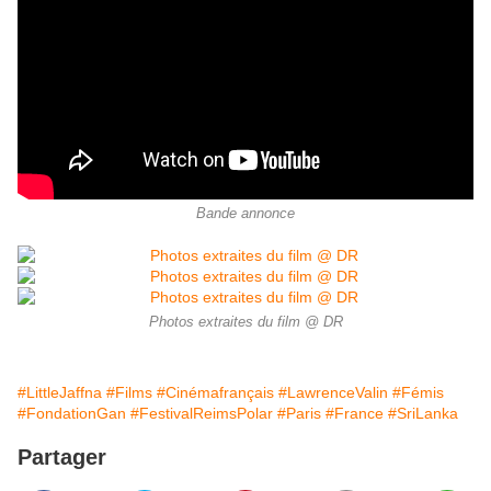
Bande annonce
Photos extraites du film @ DR
#LittleJaffna
#Films
#Cinémafrançais
#LawrenceValin
#Fémis
#FondationGan
#FestivalReimsPolar
#Paris
#France
#SriLanka
Partager