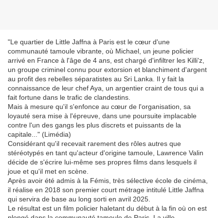
"Le quartier de Little Jaffna à Paris est le cœur d'une
communauté tamoule vibrante, où Michael, un jeune policier
arrivé en France à l'âge de 4 ans, est chargé
d'infiltrer les Killi'z,
un groupe criminel connu pour extorsion et blanchiment d'argent
au profit des rebelles séparatistes au Sri Lanka. Il y fait la
connaissance de leur chef Aya, un argentier craint de tous qui a
fait fortune dans le trafic de clandestins.
Mais à mesure qu'il s'enfonce au cœur de l'organisation, sa
loyauté sera mise à l'épreuve, dans une poursuite implacable
contre l'un des gangs les plus discrets et puissants de la
capitale..." (Limédia)
Considérant qu'il recevait rarement des rôles autres que
stéréotypés en tant qu'acteur d'origine tamoule, Lawrence Valin
décide de s'écrire lui-même ses propres films dans lesquels il
joue et qu'il met en scène.
Après avoir été admis à la Fémis, très sélective école de cinéma,
il réalise en 2018 son premier court métrage intitulé Little Jaffna
qui servira de base au long sorti en avril 2025.
Le résultat est un film policier haletant du début à la fin où on est
plongé dans la communauté tamoule de Paris. La ville