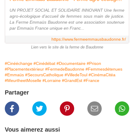
UN PROJET SOCIAL ET SOLIDAIRE INNOVANT Une ferme
agro-écologique d'accueil de femmes sous main de justice.
La Ferme Emmaüs Baudonne est une association soutenue
par Emmaüs France unique en Franc...
https://www.fermeemmausbaudonne.fr/
Lien vers le site de la ferme de Baudonne
#Cinééchange
#Cinédébat
#Documentaire
#Prison
#Placementextérieur
#FermedeBaudonne
#Femmesdétenues
#Emmaüs
#SecoursCatholique
#VilledeToul
#CinémaCitéa
#MeurtheetMoselle
#Lorraine
#GrandEst
#France
Partager
Vous aimerez aussi