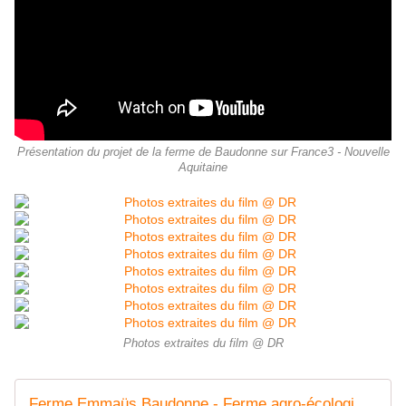
Présentation du projet de la ferme de Baudonne sur France3 - Nouvelle
Aquitaine
Photos extraites du film @ DR
Ferme Emmaüs Baudonne - Ferme agro-écologique d'accueil de femmes sous main de justice