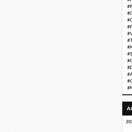
#P
#C
#C
#F
#V
#T
#M
#S
#C
#
#A
#O
#M
20