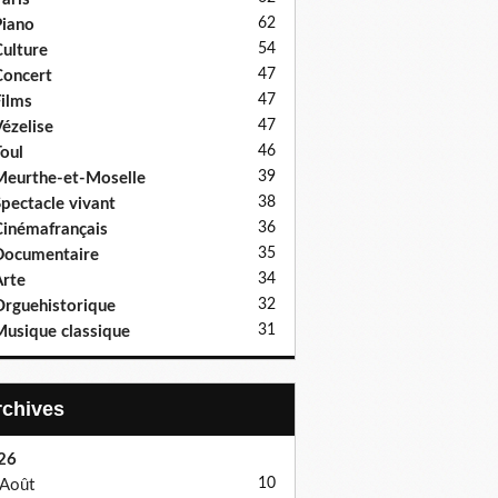
62
iano
54
ulture
47
oncert
47
ilms
47
ézelise
46
oul
39
eurthe-et-Moselle
38
pectacle vivant
36
inémafrançais
35
Documentaire
34
rte
32
rguehistorique
31
usique classique
Archives
26
10
Août