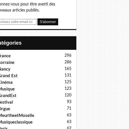
nnez-vous pour être averti des
veaux articles publiés.
Catégories
296
rance
286
orraine
165
Nancy
131
rand Est
125
Cinéma
123
Musique
120
GrandEst
93
estival
71
Orgue
63
eurtheetMoselle
63
usiqueclassique
62
aris