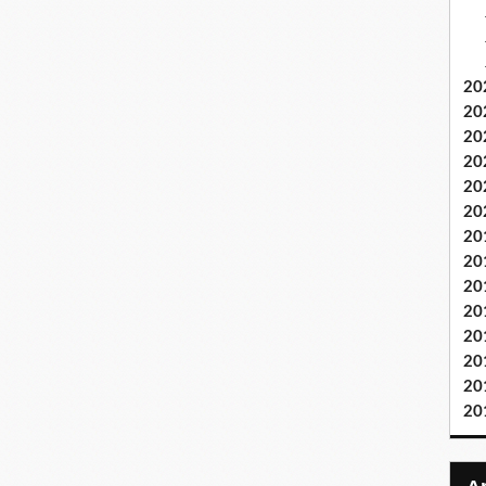
20
20
20
20
20
20
20
20
20
20
20
20
20
20