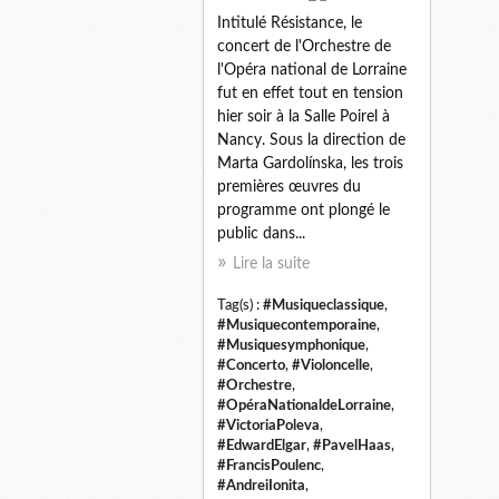
Intitulé Résistance, le
concert de l'Orchestre de
l'Opéra national de Lorraine
fut en effet tout en tension
hier soir à la Salle Poirel à
Nancy. Sous la direction de
Marta Gardolínska, les trois
premières œuvres du
programme ont plongé le
public dans...
Lire la suite
Tag(s) :
#Musiqueclassique
,
#Musiquecontemporaine
,
#Musiquesymphonique
,
#Concerto
,
#Violoncelle
,
#Orchestre
,
#OpéraNationaldeLorraine
,
#VictoriaPoleva
,
#EdwardElgar
,
#PavelHaas
,
#FrancisPoulenc
,
#AndreiIonita
,