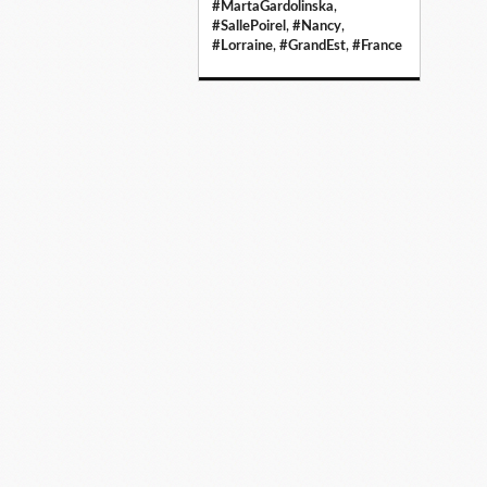
#MartaGardolinska
,
#SallePoirel
,
#Nancy
,
#Lorraine
,
#GrandEst
,
#France