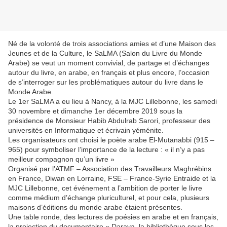
Né de la volonté de trois associations amies et d’une Maison des
Jeunes et de la Culture, le SaLMA (Salon du Livre du Monde
Arabe) se veut un moment convivial, de partage et d’échanges
autour du livre, en arabe, en français et plus encore, l’occasion
de s’interroger sur les problématiques autour du livre dans le
Monde Arabe.
Le 1er SaLMA a eu lieu à Nancy, à la MJC Lillebonne, les samedi
30 novembre et dimanche 1er décembre 2019 sous la
présidence de Monsieur Habib Abdulrab Sarori, professeur des
universités en Informatique et écrivain yéménite.
Les organisateurs ont choisi le poète arabe El-Mutanabbi (915 –
965) pour symboliser l’importance de la lecture : « il n’y a pas
meilleur compagnon qu’un livre »
Organisé par l’ATMF – Association des Travailleurs Maghrébins
en France, Diwan en Lorraine, FSE – France-Syrie Entraide et la
MJC Lillebonne, cet événement a l’ambition de porter le livre
comme médium d’échange pluriculturel, et pour cela, plusieurs
maisons d’éditions du monde arabe étaient présentes.
Une table ronde, des lectures de poésies en arabe et en français,
la projection du documentaire « Daraya, la bibliothèque sous les