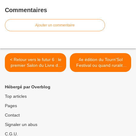
Commentaires
Ajouter un commentaire
< Retour vers le futur 6 : le
4e édition du Tourn'Sol
premier Salon du Livre du
Festival ou quand ruralité
Monde Arabe à Nancy
rime avec jeunesse, culture
et engagement ! >
Hébergé par Overblog
Top articles
Pages
Contact
Signaler un abus
C.G.U.