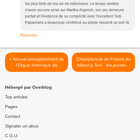
les plus forts de ma vie de mélomane. Le temps semble
n'avoir aucune prise sur Martha Argerich, son jeu demeure
parfait et l'évidence de sa complicité avec l'excellent Tedi
Papavrami a beaucoup contribué au plaisir ressenti ce soir-là.
Répondre
< Nouvel enregistrement de
Championnat de France de
l'Orgue historique de
billard à Toul : les jeunes à
Vézelise en souscription
l'honneur >
Hébergé par Overblog
Top articles
Pages
Contact
Signaler un abus
C.G.U.