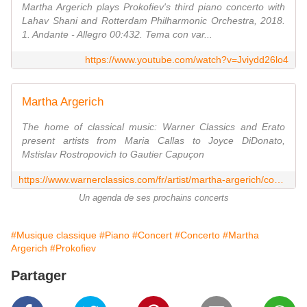
Martha Argerich plays Prokofiev's third piano concerto with
Lahav Shani and Rotterdam Philharmonic Orchestra, 2018.
1. Andante - Allegro 00:432. Tema con var...
https://www.youtube.com/watch?v=Jviydd26lo4
Martha Argerich
The home of classical music: Warner Classics and Erato
present artists from Maria Callas to Joyce DiDonato,
Mstislav Rostropovich to Gautier Capuçon
https://www.warnerclassics.com/fr/artist/martha-argerich/concerts
Un agenda de ses prochains concerts
#Musique classique
#Piano
#Concert
#Concerto
#Martha
Argerich
#Prokofiev
Partager