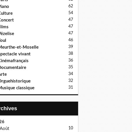
62
iano
54
ulture
47
oncert
47
ilms
47
ézelise
46
oul
39
eurthe-et-Moselle
38
pectacle vivant
36
inémafrançais
35
Documentaire
34
rte
32
rguehistorique
31
usique classique
Archives
26
10
Août