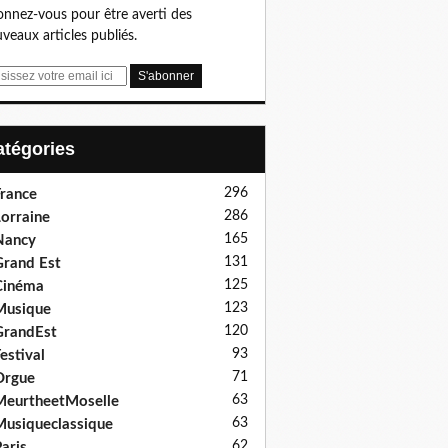
nnez-vous pour être averti des
veaux articles publiés.
Catégories
296
rance
286
orraine
165
Nancy
131
rand Est
125
Cinéma
123
Musique
120
GrandEst
93
estival
71
Orgue
63
eurtheetMoselle
63
usiqueclassique
62
aris