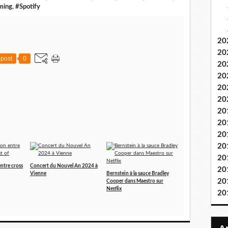
ming
,
#Spotify
20
20
post
0
20
20
20
20
20
20
20
20
20
ntre cross
Concert du Nouvel An 2024 à
20
Vienne
Bernstein à la sauce Bradley
20
Cooper dans Maestro sur
Netflix
20