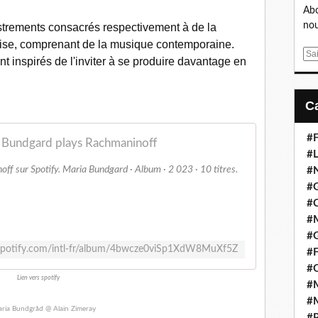
Abo
nou
gistrements consacrés respectivement à de la
aise, comprenant de la musique contemporaine.
E
t inspirés de l'inviter à se produire davantage en
m
a
i
l
#F
 Bundgard plays Rachmaninoff
#L
f sur Spotify. Maria Bundgard · Album · 2 023 · 10 titres.
#
#G
#
#
#
.spotify.com/intl-fr/album/4bwcze0viSp1XdW8MuXf5Z
#F
#
Lien vers spotify
#M
#M
#P