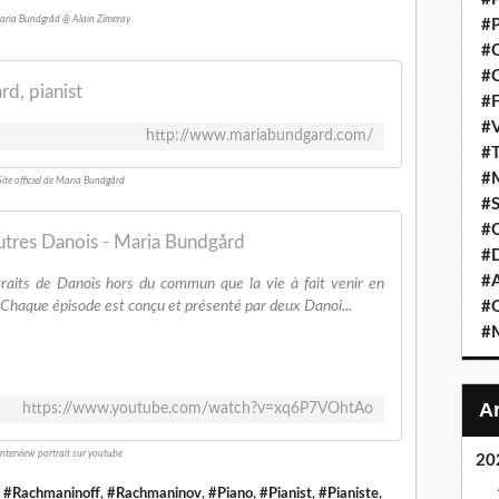
ria Bundgråd @ Alain Zimeray
#P
#C
#C
d, pianist
#F
#V
http://www.mariabundgard.com/
#T
#M
Site officiel de Maria Bundgård
#S
#C
utres Danois - Maria Bundgård
#
#A
raits de Danois hors du commun que la vie à fait venir en
. Chaque épisode est conçu et présenté par deux Danoi...
#O
#M
https://www.youtube.com/watch?v=xq6P7VOhtAo
Interview portrait sur youtube
20
,
#Rachmaninoff
,
#Rachmaninov
,
#Piano
,
#Pianist
,
#Pianiste
,