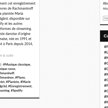
ment cet enregistrement
Abo
vres de Rachmaninoff
nou
la pianiste Maria
E
gård, disponible sur
m
ify et les autres
a
eformes de streaming.
i
iste danoise d'origine
l
naise, née en 1991 et
nt à Paris depuis 2014,
#F
.
#L
re la suite
#
#G
) :
#Musique classique
,
#
ique russe
,
hmaninoff
,
#
chmaninov
,
#Piano
,
#
nist
,
#Pianiste
,
#Marie
#F
gråd
,
#Enregistrement
,
eaming
,
#Spotify
#
#M
#M
#P