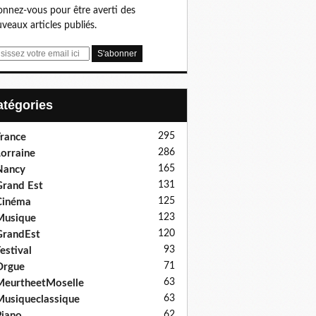
nnez-vous pour être averti des
veaux articles publiés.
Catégories
295
rance
286
orraine
165
Nancy
131
rand Est
125
Cinéma
123
Musique
120
GrandEst
93
estival
71
Orgue
63
eurtheetMoselle
63
usiqueclassique
62
iano