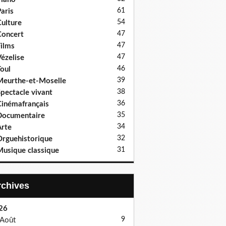
61
aris
54
ulture
47
oncert
47
ilms
47
ézelise
46
oul
39
eurthe-et-Moselle
38
pectacle vivant
36
inémafrançais
35
Documentaire
34
rte
32
rguehistorique
31
usique classique
Archives
26
9
Août