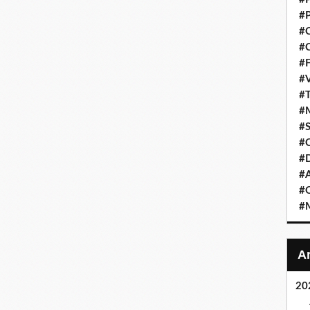
#P
#C
#C
#F
#V
#T
#M
#S
#C
#
#A
#O
#M
20