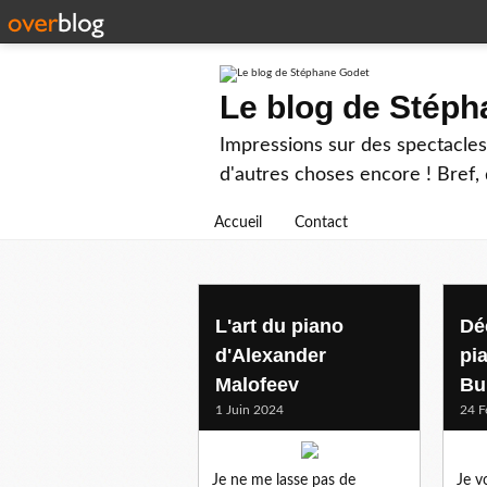
Le blog de Stép
Impressions sur des spectacles 
d'autres choses encore ! Bref, d
Accueil
Contact
pianist
L'art du piano
Dé
d'Alexander
pi
Malofeev
Bu
1 Juin 2024
24 F
Je ne me lasse pas de
Je 