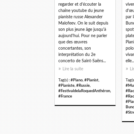
regarder et d'écouter la
vive
chaîne youtube du jeune
d'œu
pianiste russe Alexander
par 
Malofeev. On le suit depuis
Bund
son plus jeune âge jusqu'à
spot
aujourd'hui. Pour ne parler
plat
que des œuvres
Pian
concertantes, son
polo
interprétation du 2e
viva
concerto de Saint-Saëns...
elle..
Lire la suite
Li
Tag(s) :
#Piano
,
#Pianist
,
Tag(s
#Pianiste
,
#Russie
,
#Mus
#FestivaldelaRoquedAnthéron
,
#Rac
#France
#Ra
#Pia
Bund
#Str