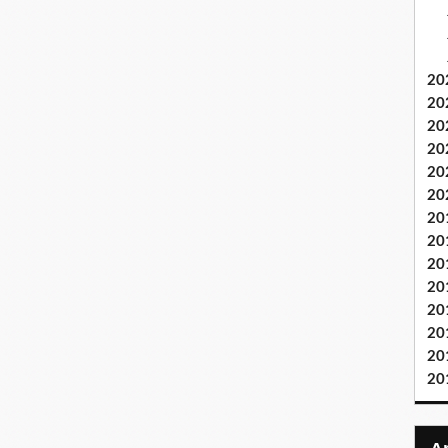
20
20
20
20
20
20
20
20
20
20
20
20
20
20