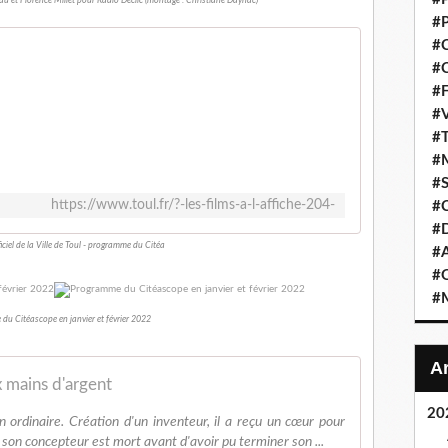
au et Florence Millet pour Radio Déclic (montage : Christiane Daynac)
#P
#C
#C
#F
#V
#T
#M
#S
https://www.toul.fr/?-les-films-a-l-affiche-204-
#C
#
ficiel de la Ville de Toul - programme du Citéa
#A
#O
#M
u Citéascope en janvier et février 2022
 mains d'argent
20
 ordinaire. Création d'un inventeur, il a reçu un cœur pour
son concepteur est mort avant d'avoir pu terminer son ...