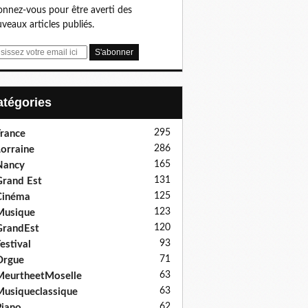
nnez-vous pour être averti des
veaux articles publiés.
Catégories
295
rance
286
orraine
165
Nancy
131
rand Est
125
Cinéma
123
Musique
120
GrandEst
93
estival
71
Orgue
63
eurtheetMoselle
63
usiqueclassique
62
iano