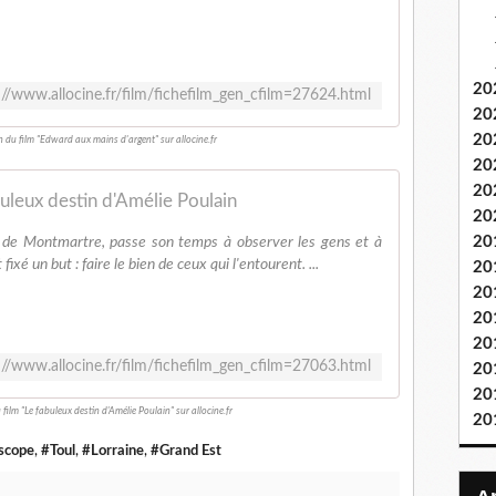
20
://www.allocine.fr/film/fichefilm_gen_cfilm=27624.html
20
20
on du film "Edward aux mains d'argent" sur allocine.fr
20
20
uleux destin d'Amélie Poulain
20
20
 de Montmartre, passe son temps à observer les gens et à
fixé un but : faire le bien de ceux qui l'entourent. ...
20
20
20
20
://www.allocine.fr/film/fichefilm_gen_cfilm=27063.html
20
20
 film "Le fabuleux destin d'Amélie Poulain" sur allocine.fr
20
scope
,
#Toul
,
#Lorraine
,
#Grand Est