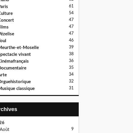
61
aris
54
ulture
47
oncert
47
ilms
47
ézelise
46
oul
39
eurthe-et-Moselle
38
pectacle vivant
36
inémafrançais
35
Documentaire
34
rte
32
rguehistorique
31
usique classique
Archives
26
9
Août