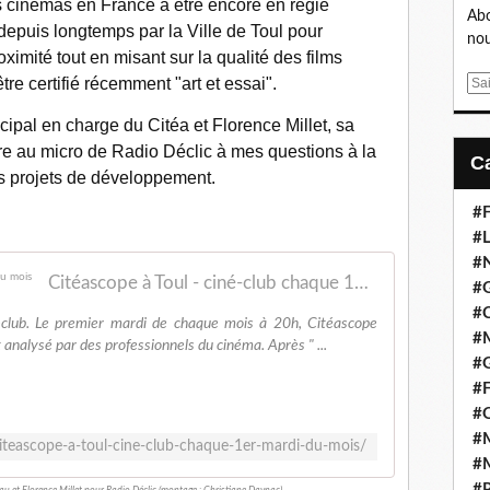
es cinémas en France à être encore en régie
Abo
epuis longtemps par la Ville de Toul pour
nou
ximité tout en misant sur la qualité des films
être certifié récemment "art et essai".
E
m
ipal en charge du Citéa et Florence Millet, sa
a
e au micro de Radio Déclic à mes questions à la
i
l
les projets de développement.
#F
#L
#
Citéascope à Toul - ciné-club chaque 1er mardi du mois
#G
#
-club. Le premier mardi de chaque mois à 20h, Citéascope
#
analysé par des professionnels du cinéma. Après " ...
#
#F
#
#M
citeascope-a-toul-cine-club-chaque-1er-mardi-du-mois/
#M
#P