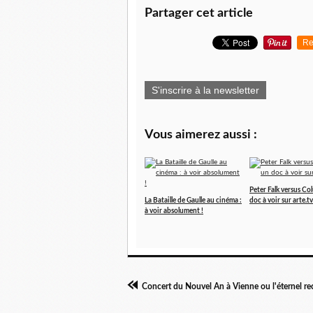
Partager cet article
Re
S'inscrire à la newsletter
Vous aimerez aussi :
Peter Falk versus C
La Bataille de Gaulle au cinéma :
doc à voir sur arte.tv
à voir absolument !