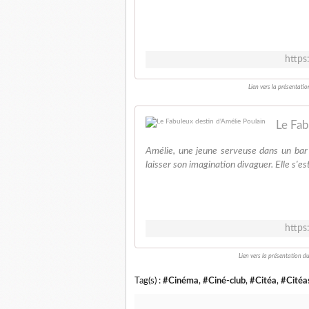
https
Lien vers la présentati
Le Fab
Amélie, une jeune serveuse dans un bar
laisser son imagination divaguer. Elle s'est 
https
Lien vers la présentation du
Tag(s) :
#Cinéma
,
#Ciné-club
,
#Citéa
,
#Citéa