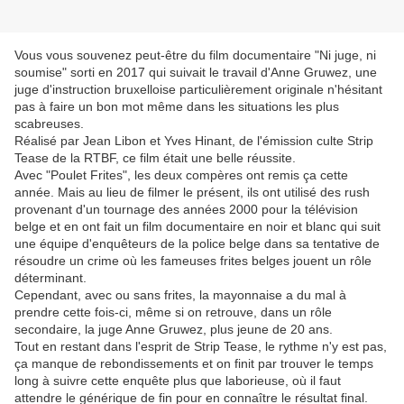
Vous vous souvenez peut-être du film documentaire "Ni juge, ni
soumise" sorti en 2017 qui suivait le travail d'Anne Gruwez, une
juge d'instruction bruxelloise particulièrement originale n'hésitant
pas à faire un bon mot même dans les situations les plus
scabreuses.
Réalisé par Jean Libon et Yves Hinant, de l'émission culte Strip
Tease de la RTBF, ce film était une belle réussite.
Avec "Poulet Frites", les deux compères ont remis ça cette
année. Mais au lieu de filmer le présent, ils ont utilisé des rush
provenant d'un tournage des années 2000 pour la télévision
belge et en ont fait un film documentaire en noir et blanc qui suit
une équipe d'enquêteurs de la police belge dans sa tentative de
résoudre un crime où les fameuses frites belges jouent un rôle
déterminant.
Cependant, avec ou sans frites, la mayonnaise a du mal à
prendre cette fois-ci, même si on retrouve, dans un rôle
secondaire, la juge Anne Gruwez, plus jeune de 20 ans.
Tout en restant dans l'esprit de Strip Tease, le rythme n'y est pas,
ça manque de rebondissements et on finit par trouver le temps
long à suivre cette enquête plus que laborieuse, où il faut
attendre le générique de fin pour en connaître le résultat final.