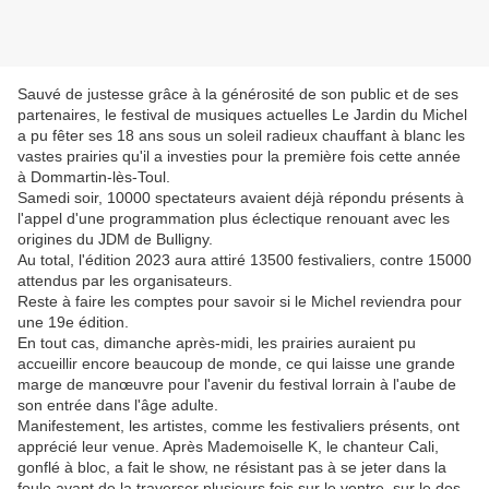
Sauvé de justesse grâce à la générosité de son public et de ses
partenaires, le festival de musiques actuelles Le Jardin du Michel
a pu fêter ses 18 ans sous un soleil radieux chauffant à blanc les
vastes prairies qu'il a investies pour la première fois cette année
à Dommartin-lès-Toul.
Samedi soir, 10000 spectateurs avaient déjà répondu présents à
l'appel d'une programmation plus éclectique renouant avec les
origines du JDM de Bulligny.
Au total, l'édition 2023 aura attiré 13500 festivaliers, contre 15000
attendus par les organisateurs.
Reste à faire les comptes pour savoir si le Michel reviendra pour
une 19e édition.
En tout cas, dimanche après-midi, les prairies auraient pu
accueillir encore beaucoup de monde, ce qui laisse une grande
marge de manœuvre pour l'avenir du festival lorrain à l'aube de
son entrée dans l'âge adulte.
Manifestement, les artistes, comme les festivaliers présents, ont
apprécié leur venue. Après Mademoiselle K, le chanteur Cali,
gonflé à bloc, a fait le show, ne résistant pas à se jeter dans la
foule avant de la traverser plusieurs fois sur le ventre, sur le dos